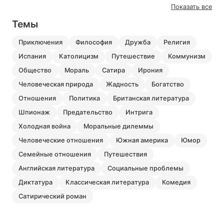
Показать все
Темы
приключения
философия
дружба
религия
испания
католицизм
путешествие
коммунизм
общество
мораль
сатира
ирония
человеческая природа
жадность
богатство
отношения
политика
британская литература
шпионаж
предательство
интрига
холодная война
моральные дилеммы
человеческие отношения
южная америка
юмор
семейные отношения
путешествия
английская литература
социальные проблемы
диктатура
классическая литература
комедия
сатирический роман