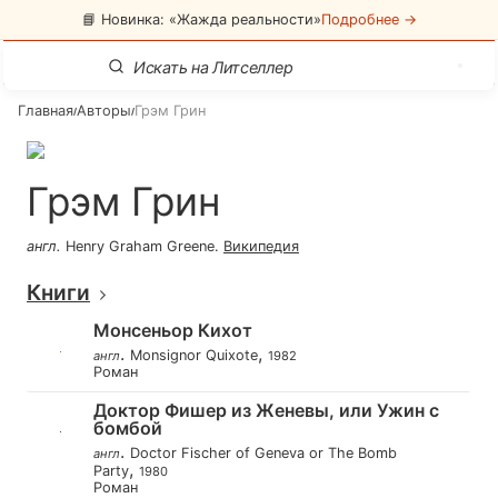
📘 Новинка: «Жажда реальности»
Подробнее →
Главная
Авторы
Грэм Грин
/
/
Грэм Грин
англ
.
Henry Graham Greene
.
Википедия
Книги
Монсеньор Кихот
.
,
Monsignor Quixote
англ
1982
Роман
Доктор Фишер из Женевы, или Ужин с
бомбой
.
Doctor Fischer of Geneva or The Bomb
англ
,
Party
1980
Роман