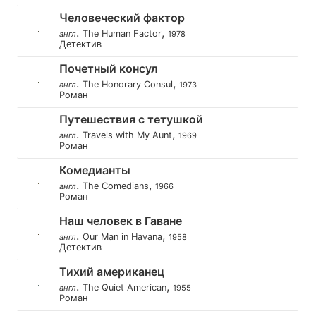
Человеческий фактор
.
,
The Human Factor
англ
1978
Детектив
Почетный консул
.
,
The Honorary Consul
англ
1973
Роман
Путешествия с тетушкой
.
,
Travels with My Aunt
англ
1969
Роман
Комедианты
.
,
The Comedians
англ
1966
Роман
Наш человек в Гаване
.
,
Our Man in Havana
англ
1958
Детектив
Тихий американец
.
,
The Quiet American
англ
1955
Роман