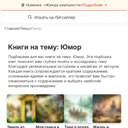
📘 Новинка: «Жажда реальности»
Подробнее →
Главная
Темы
Юмор
/
/
Книги на тему
:
Юмор
Подбираем для вас книги на тему:
Юмор
. Эта подборка
книг поможет вам глубже понять и исследовать тему
благодаря увлекательным историям и инсайтам от авторов.
Каждая книга сопровождается кратким содержанием,
основными идеями и анализом, что позволит вам быстро
ознакомиться с содержанием и выбрать наиболее
интересное произведение.
Эмиль из
Моя семья и
Трое в лодке,
Жизнь и