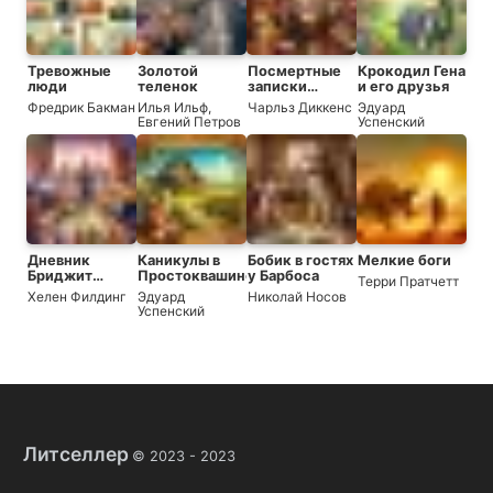
Тревожные
Золотой
Посмертные
Крокодил Гена
люди
теленок
записки
и его друзья
Пиквикского
Фредрик Бакман
Илья Ильф
,
Чарльз Диккенс
Эдуард
клуба
Евгений Петров
Успенский
Дневник
Каникулы в
Бобик в гостях
Мелкие боги
Бриджит
Простоквашино
у Барбоса
Терри Пратчетт
Джонс
Хелен Филдинг
Эдуард
Николай Носов
Успенский
Литселлер
© 2023 -
2023