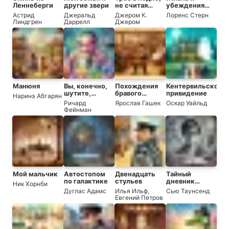
Леннеберги
другие звери
не считая
убеждения
собаки
Тристрама
Астрид
Джеральд
Джером К.
Лоренс Стерн
Шенди
Линдгрен
Даррелл
Джером
Манюня
Вы, конечно,
Похождения
Кентервильское
шутите,
бравого
привидение
Наринэ Абгарян
мистер
солдата
Ричард
Ярослав Гашек
Оскар Уайльд
Фейнман!
Швейка
Фейнман
Мой мальчик
Автостопом
Двенадцать
Тайный
по галактике
стульев
дневник
Ник Хорнби
Адриана
Дуглас Адамс
Илья Ильф
,
Сью Таунсенд
Моула
Евгений Петров