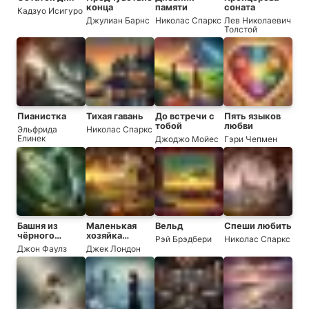
конца
памяти
соната
Кадзуо Исигуро
Джулиан Барнс
Николас Спаркс
Лев Николаевич
Толстой
Пианистка
Тихая гавань
До встречи с
Пять языков
тобой
любви
Эльфрида
Николас Спаркс
Елинек
Джоджо Мойес
Гэри Чепмен
Башня из
Маленькая
Вельд
Спеши любить
чёрного
хозяйка
Рэй Брэдбери
Николас Спаркс
дерева
большого
Джон Фаулз
Джек Лондон
дома