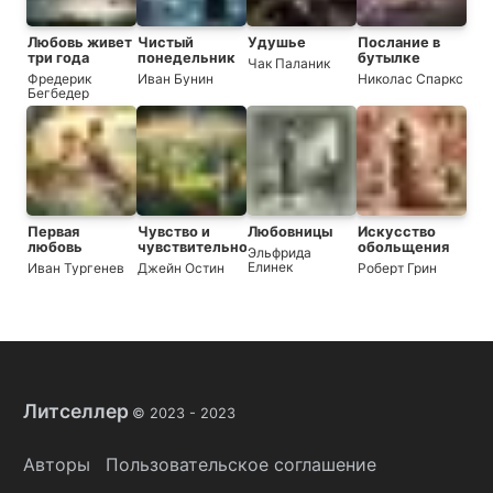
Любовь живет
Чистый
Удушье
Послание в
три года
понедельник
бутылке
Чак Паланик
Фредерик
Иван Бунин
Николас Спаркс
Бегбедер
Первая
Чувство и
Любовницы
Искусство
любовь
чувствительность
обольщения
Эльфрида
Елинек
Иван Тургенев
Джейн Остин
Роберт Грин
Литселлер
© 2023 -
2023
Авторы
Пользовательское соглашение