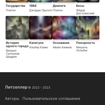
Государство
1984
Диалоги
Бесы
Платон
Джордж Оруэлл
Платон
Фёдор
Достоевский
История
Калигула
Основание
Покорность
одного города
Альбер Камю
Айзек Азимов
Мишель
Уэльбек
Михаил
Салтыков-
Щедрин
Литселлер
© 2023 -
2023
Авторы
Пользовательское соглашение