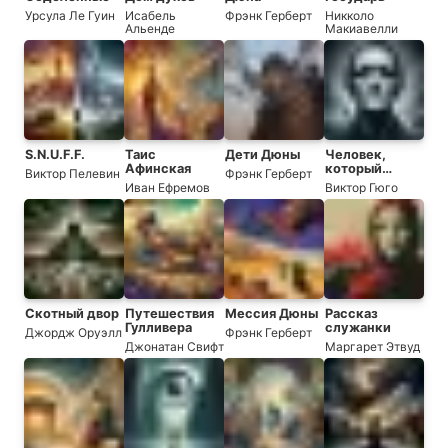
Урсула Ле Гуин
Исабель
Фрэнк Герберт
Никколо
Альенде
Макиавелли
S.N.U.F.F.
Таис
Дети Дюны
Человек,
Афинская
который
Виктор Пелевин
Фрэнк Герберт
смеется
Иван Ефремов
Виктор Гюго
Скотный двор
Путешествия
Мессия Дюны
Рассказ
Гулливера
служанки
Джордж Оруэлл
Фрэнк Герберт
Джонатан Свифт
Маргарет Этвуд