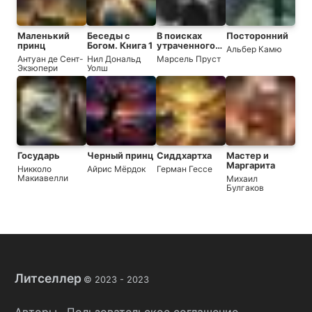
Маленький
Беседы с
В поисках
Посторонний
принц
Богом. Книга 1
утраченного
Альбер Камю
времени
Антуан де Сент-
Нил Дональд
Марсель Пруст
Экзюпери
Уолш
Государь
Черный принц
Сиддхартха
Мастер и
Маргарита
Никколо
Айрис Мёрдок
Герман Гессе
Макиавелли
Михаил
Булгаков
Литселлер
© 2023 -
2023