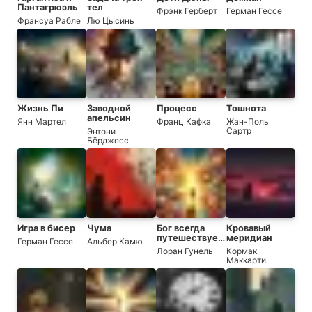
Пантагрюэль
тел
Фрэнк Герберт
Герман Гессе
Франсуа Рабле
Лю Цысинь
Жизнь Пи
Заводной
Процесс
Тошнота
апельсин
Янн Мартел
Франц Кафка
Жан-Поль
Сартр
Энтони
Бёрджесс
Игра в бисер
Чума
Бог всегда
Кровавый
путешествует
меридиан
Герман Гессе
Альбер Камю
инкогнито
Лоран Гунель
Кормак
Маккарти