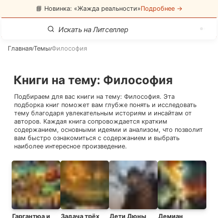
📘 Новинка: «Жажда реальности»
Подробнее →
Главная
Темы
Философия
/
/
Книги на тему
:
Философия
Подбираем для вас книги на тему:
Философия
. Эта
подборка книг поможет вам глубже понять и исследовать
тему благодаря увлекательным историям и инсайтам от
авторов. Каждая книга сопровождается кратким
содержанием, основными идеями и анализом, что позволит
вам быстро ознакомиться с содержанием и выбрать
наиболее интересное произведение.
Гаргантюа и
Задача трёх
Дети Дюны
Демиан