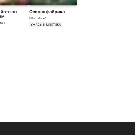
ийств по
Осиная фабрика
ам
Иэн Бэнкс
ман
УЖАСЫ И МИСТИКА