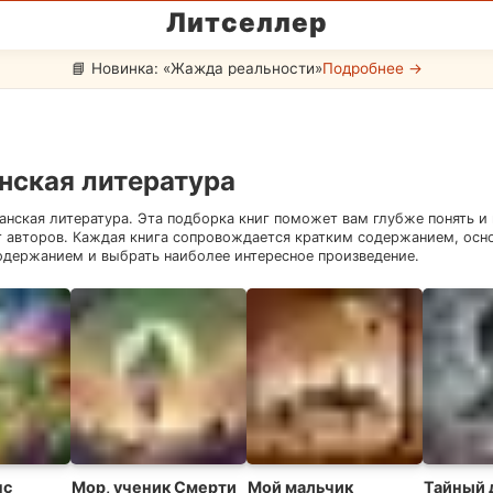
Литселлер
📘 Новинка: «Жажда реальности»
Подробнее →
нская литература
анская литература
. Эта подборка книг поможет вам глубже понять и
т авторов. Каждая книга сопровождается кратким содержанием, осн
одержанием и выбрать наиболее интересное произведение.
нс
Мор, ученик Смерти
Мой мальчик
Тайный 