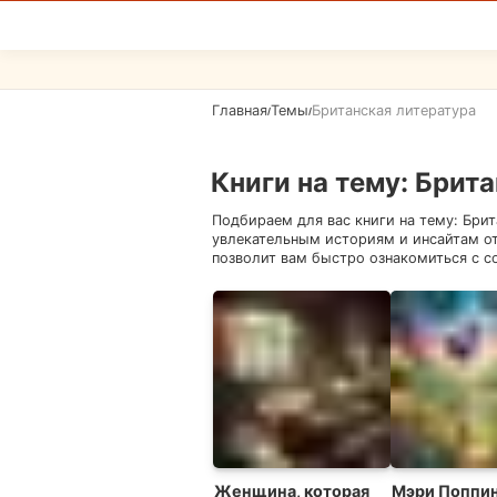
Главная
Темы
Британская литература
/
/
Книги на тему
:
Брита
Подбираем для вас книги на тему:
Брит
увлекательным историям и инсайтам о
позволит вам быстро ознакомиться с с
Женщина, которая
Мэри Поппи