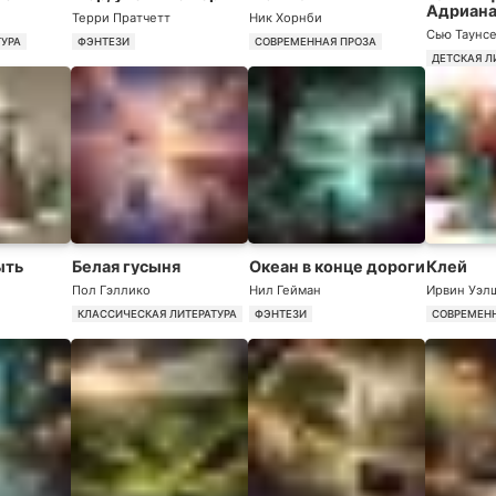
Адриана
Терри Пратчетт
Ник Хорнби
Сью Таунс
ТУРА
ФЭНТЕЗИ
СОВРЕМЕННАЯ ПРОЗА
ДЕТСКАЯ Л
ыть
Белая гусыня
Океан в конце дороги
Клей
Пол Гэллико
Нил Гейман
Ирвин Уэл
КЛАССИЧЕСКАЯ ЛИТЕРАТУРА
ФЭНТЕЗИ
СОВРЕМЕН