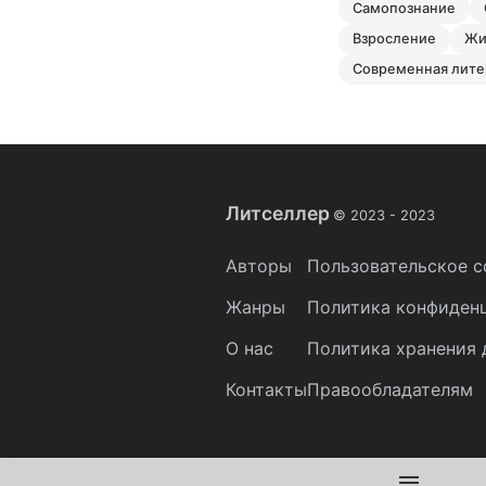
самопознание
взросление
ж
современная лит
Литселлер
© 2023 -
2023
Авторы
Пользовательское с
Жанры
Политика конфиден
О нас
Политика хранения 
Контакты
Правообладателям