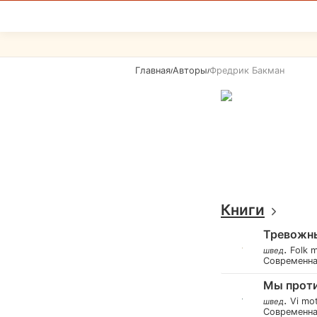
Главная
Авторы
Фредрик Бакман
/
/
Книги
Тревожн
.
Folk 
швед
Современн
Мы проти
.
Vi mot
швед
Современн