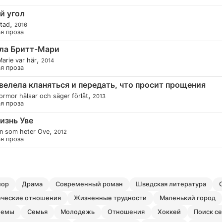
й угол
,
stad
2016
ая проза
ла Бритт-Мари
,
Marie var här
2014
ая проза
велела кланяться и передать, что просит прощения
,
ormor hälsar och säger förlåt
2013
ая проза
изнь Уве
,
n som heter Ove
2012
ая проза
мор
драма
современный роман
шведская литература
еческие отношения
жизненные трудности
маленький город
лемы
семья
молодежь
отношения
хоккей
поиск с