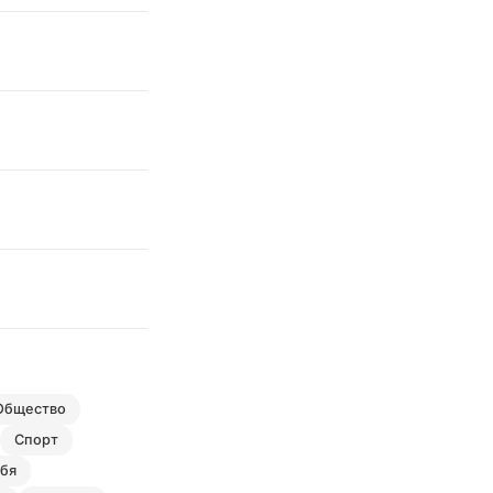
общество
спорт
ебя