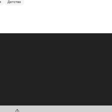
я
детство