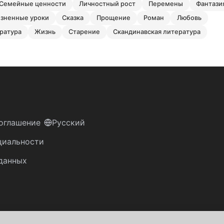
семейные ценности
личностный рост
перемены
фантази
изненные уроки
сказка
прощение
роман
любовь
ература
жизнь
старение
скандинавская литература
оглашение
Русский
циальности
данных