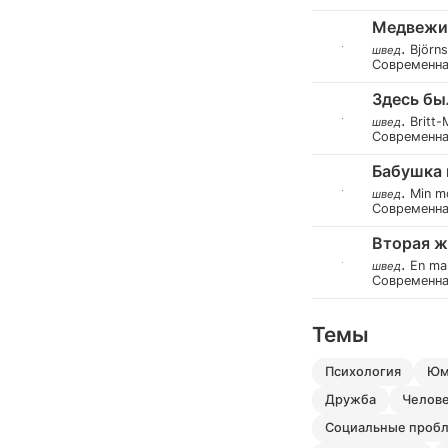
Медвежи
.
Björn
швед
Современн
Здесь бы
.
Britt-
швед
Современн
Бабушка 
.
Min m
швед
Современн
Вторая ж
.
En ma
швед
Современн
Темы
психология
ю
дружба
челов
социальные проб