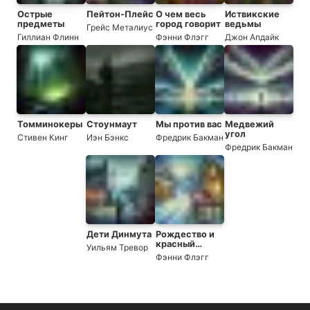
Острые
Пейтон-Плейс
О чем весь
Иствикские
предметы
город говорит
ведьмы
Грейс Металиус
Гиллиан Флинн
Фэнни Флэгг
Джон Апдайк
Томминокеры
Стоунмаут
Мы против вас
Медвежий
угол
Стивен Кинг
Иэн Бэнкс
Фредрик Бакман
Фредрик Бакман
Дети Динмута
Рождество и
красный
Уильям Тревор
кардинал
Фэнни Флэгг