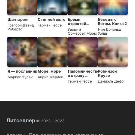
Шантарам
Степной волк
Бремя
Беседы с
страстей
Богом. Книга 2
Грегори Дэвид
Герман Гессе
человеческих
Робертс
Уильям
Нил Дональд
Сомерсет Моэм
Уолш
Я — посланник
Море, море
Паломничество
Робинзон
в страну
Крузо
Маркус Зусак
Айрис Мёрдок
Востока
Герман Гессе
Даниэль Дефо
Литселлер
© 2023 -
2023