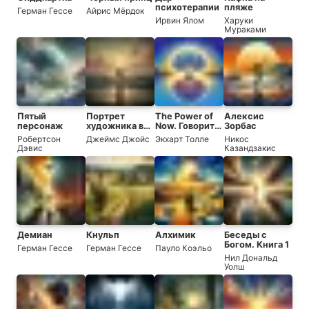
психотерапии
пляже
Герман Гессе
Айрис Мёрдок
Ирвин Ялом
Харуки
Мураками
Пятый
Портрет
The Power of
Алексис
персонаж
художника в
Now. Говорит
Зорбас
юности
безмолвие.
Робертсон
Джеймс Джойс
Экхарт Толле
Никос
(Тишина
Дэвис
Казандзакис
говорит)
Демиан
Кнульп
Алхимик
Беседы с
Богом. Книга 1
Герман Гессе
Герман Гессе
Пауло Коэльо
Нил Дональд
Уолш