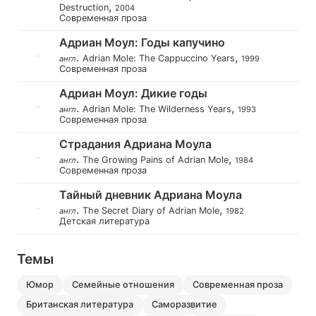
,
Destruction
2004
Современная проза
Адриан Моул: Годы капучино
.
,
Adrian Mole: The Cappuccino Years
англ
1999
Современная проза
Адриан Моул: Дикие годы
.
,
Adrian Mole: The Wilderness Years
англ
1993
Современная проза
Страдания Адриана Моула
.
,
The Growing Pains of Adrian Mole
англ
1984
Современная проза
Тайный дневник Адриана Моула
.
,
The Secret Diary of Adrian Mole
англ
1982
Детская литература
Темы
юмор
семейные отношения
современная проза
британская литература
саморазвитие