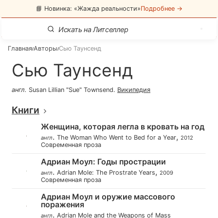
📘 Новинка: «Жажда реальности»
Подробнее →
Главная
Авторы
Сью Таунсенд
/
/
Сью Таунсенд
англ
.
Susan Lillian "Sue" Townsend
.
Википедия
Книги
Женщина, которая легла в кровать на год
.
,
The Woman Who Went to Bed for a Year
англ
2012
Современная проза
Адриан Моул: Годы прострации
.
,
Adrian Mole: The Prostrate Years
англ
2009
Современная проза
Адриан Моул и оружие массового
поражения
.
Adrian Mole and the Weapons of Mass
англ