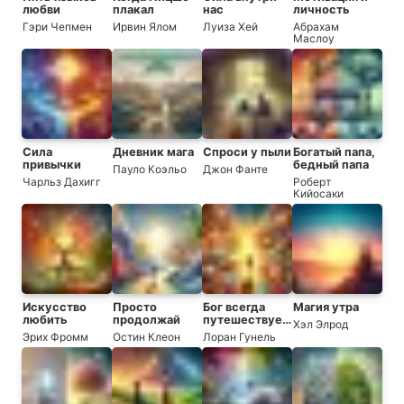
любви
плакал
нас
личность
Гэри Чепмен
Ирвин Ялом
Луиза Хей
Абрахам
Маслоу
Сила
Дневник мага
Спроси у пыли
Богатый папа,
привычки
бедный папа
Пауло Коэльо
Джон Фанте
Чарльз Дахигг
Роберт
Кийосаки
Искусство
Просто
Бог всегда
Магия утра
любить
продолжай
путешествует
Хэл Элрод
инкогнито
Эрих Фромм
Остин Клеон
Лоран Гунель