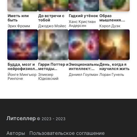
Иметь или
До встречи с
Гадкий утёнок
Образ
быть
тобой
мышления.
Ханс Кристиан
Новая
Андерсен
Эрих Фромм
Джоджо Мойес
Кэрол Дуэк
психология
успеха. Как
научиться
использовать
свой
потенциал
Будда, мозг и
Гарри Поттер и
Эмоциональный
День, когда я
нейрофизиология
методы
интеллект:
научился жить
счастья. Как
рационального
Почему он
Йонге Мингьюр
Элиезер
Дэниел Гоулман
Лоран Гунель
изменить
мышления
может
Ринпоче
Юдковский
жизнь к
значить
лучшему
больше, чем
IQ
Литселлер
© 2023 -
2023
Авторы
Пользовательское соглашение