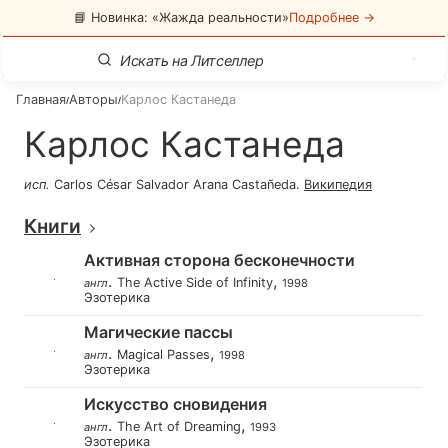
📘 Новинка: «Жажда реальности»
Подробнее →
Главная
Авторы
Карлос Кастанеда
/
/
Карлос Кастанеда
исп
.
Carlos César Salvador Arana Castañeda
.
Википедия
Книги
Активная сторона бесконечности
.
,
The Active Side of Infinity
англ
1998
Эзотерика
Магические пассы
.
,
Magical Passes
англ
1998
Эзотерика
Искусство сновидения
.
,
The Art of Dreaming
англ
1993
Эзотерика