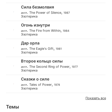
Сила безмолвия
.
,
The Power of Silence
англ
1987
Эзотерика
Огонь изнутри
.
,
The Fire from Within
англ
1984
Эзотерика
Дар орла
.
,
The Eagle's Gift
англ
1981
Эзотерика
Второе кольцо силы
.
,
The Second Ring of Power
англ
1977
Эзотерика
Сказки о силе
.
,
Tales of Power
англ
1974
Эзотерика
Показать все
Темы