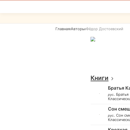
Главная
Авторы
Фёдор Достоевский
/
/
Книги
Братья К
.
Братья
рус
Классическ
Сон смеш
.
Сон см
рус
Классическ
Кроткая