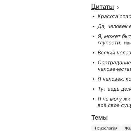
Цитаты
Красота спас
Да, человек 
Я, может быт
глупости.
 Ид
Всякий челов
Сострадание 
человечеств
Я человек, к
Тут ведь дело
Я не могу жи
всё своё су
Темы
психология
ф