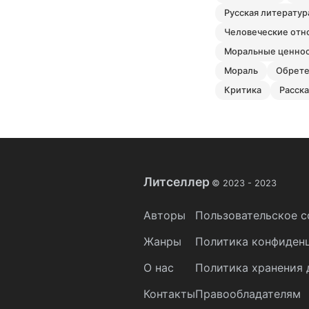
русская литератур
человеческие от
моральные ценно
мораль
обрет
критика
расск
Литселлер
© 2023 -
2023
Авторы
Пользовательское с
Жанры
Политика конфиден
О нас
Политика хранения 
Контакты
Правообладателям