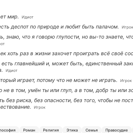
ет мир.
 Идиот
есть деспот по природе и любит быть палачом.
 Игро
ь, знаю, что я говорю глупости, но вы-то знаете, что
иот
ек хоть раз в жизни захочет проиграть всё своё со
есть главнейший и, может быть, единственный зак
а.
 Идиот
оторый играет, потому что не может не играть.
 Игрок
 не в том, умён ты или глуп, а в том, добр ты или з
ть без риска, без опасности, без того, чтобы не пос
ществование.
 Игрок
илософия
роман
религия
этика
семья
правосудие