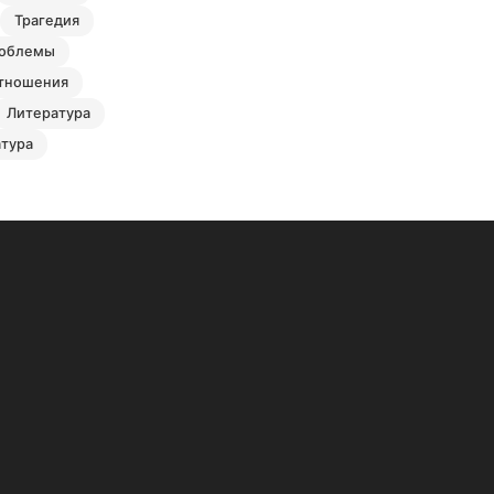
трагедия
роблемы
отношения
литература
атура