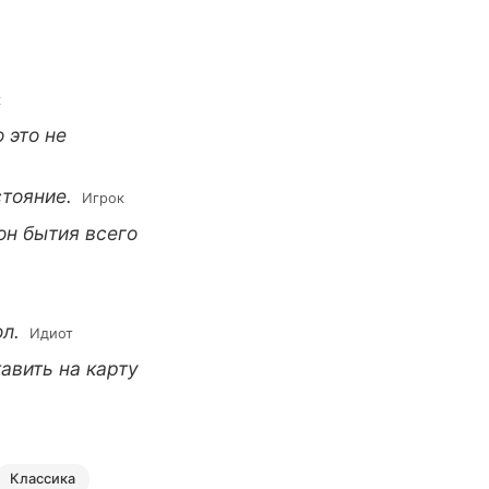
к
 это не
стояние.
 Игрок
он бытия всего
ол.
 Идиот
тавить на карту
классика