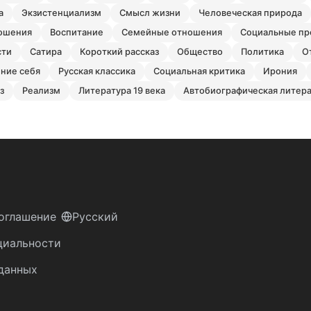
а
экзистенциализм
смысл жизни
человеческая природа
ношения
воспитание
семейные отношения
социальные п
сти
сатира
короткий рассказ
общество
политика
ение себя
русская классика
социальная критика
ирония
аз
реализм
литература 19 века
автобиографическая литер
оглашение
Русский
циальности
данных