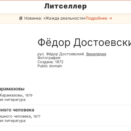
Литселлер
📘 Новинка: «Жажда реальности»
Подробнее →
Фёдор Достоевск
рус
.
Фёдор Достоевский
.
Википедия
Фотография
:
Создана
:
1872
Public domain
арамазовы
,
 Карамазовы
1879
ая литература
ного человека
,
ешного человека
1877
ая литература