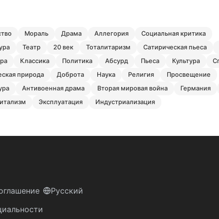
ство
мораль
драма
аллегория
социальная критика
ура
театр
20 век
тоталитаризм
сатирическая пьеса
ира
классика
политика
абсурд
пьеса
культура
еская природа
доброта
наука
религия
просвещение
ура
антивоенная драма
вторая мировая война
германия
питализм
эксплуатация
индустриализация
оглашение
Русский
циальности