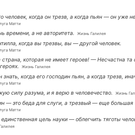
о человек, когда он трезв, а когда пьян — он уже н
слуга Матти
ь времени, а не авторитета.
 Жизнь Галилея
тилла, когда вы трезвы, вы — другой человек.
слуга Матти
 страна, которая не имеет героев! — Несчастна та 
героях.
 Жизнь Галилея
 знать, когда его господин пьян, а когда трезв, ина
слуга Матти
кую силу разума, и я верю в человечество.
 Жизнь Га
н — это беда для слуги, а трезвый — еще большая 
слуга Матти
 единственная цель науки — облегчить тяготы чел
 Галилея