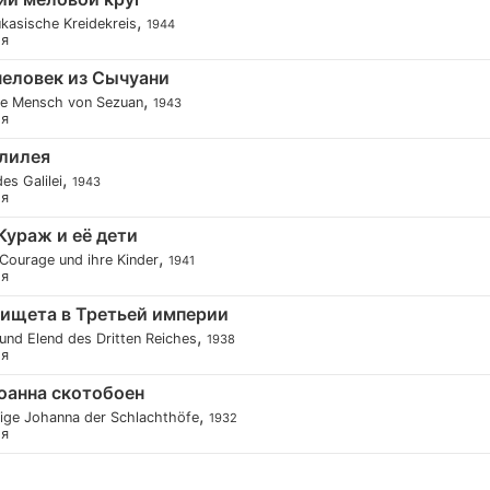
,
kasische Kreidekreis
1944
ия
еловек из Сычуани
,
te Mensch von Sezuan
1943
ия
лилея
,
es Galilei
1943
ия
ураж и её дети
,
Courage und ihre Kinder
1941
ия
нищета в Третьей империи
,
und Elend des Dritten Reiches
1938
ия
оанна скотобоен
,
lige Johanna der Schlachthöfe
1932
ия