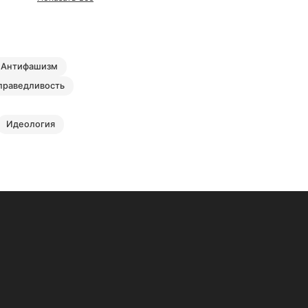
антифашизм
справедливость
идеология