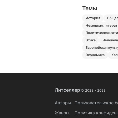
Темы
история
обще
немецкая литерат
политическая сат
этика
человеч
европейская культ
экономика
ка
Литселлер
© 2023 -
2023
Авторы
Пользовательское с
Жанры
Политика конфиден