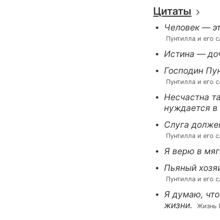
Цитаты
Человек — эт
 Пунтилла и его 
Истина — доч
Господин Пун
 Пунтилла и его 
Несчастна та
нуждается в 
Слуга должен
 Пунтилла и его 
Я верю в мяг
Пьяный хозяи
 Пунтилла и его 
Я думаю, что
жизни.
 Жизнь