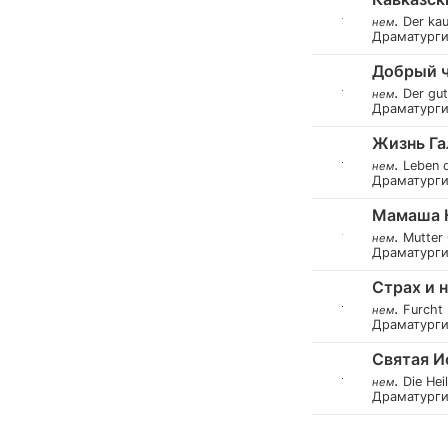
.
Der kau
нем
Драматург
Добрый ч
.
Der gu
нем
Драматург
Жизнь Га
.
Leben d
нем
Драматург
Мамаша К
.
Mutter 
нем
Драматург
Страх и 
.
Furcht 
нем
Драматург
Святая И
.
Die Hei
нем
Драматург