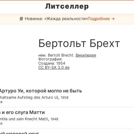
Литселлер
📘 Новинка: «Жажда реальности»
Подробнее →
Бертольт Брехт
нем
.
Bertolt Brecht
.
Википедия
Фотография
:
Создана
:
1954
CC BY-SA 3.0 de
Артуро Уи, которой могло не быть
,
haltsame Aufstieg des Arturo Ui
1958
ия
 и его слуга Матти
,
ntila und sein Knecht Matti
1948
ия
ий меловой круг