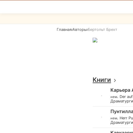
Главная
Авторы
Бертольт Брехт
/
/
Книги
Карьера 
.
Der auf
нем
Драматург
Пунтилла
.
Herr Pu
нем
Драматург
Кавказск