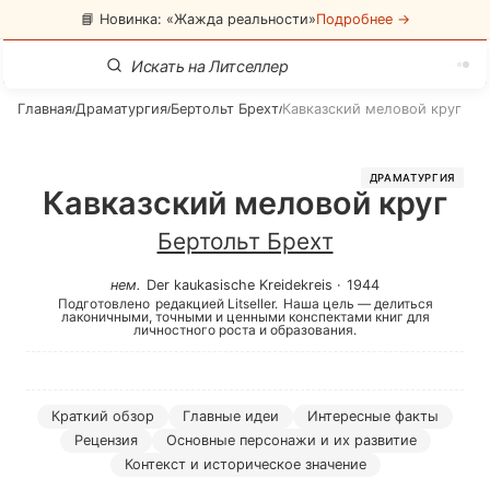
📘 Новинка: «Жажда реальности»
Подробнее →
Главная
Драматургия
Бертольт Брехт
Кавказский меловой круг
/
/
/
ДРАМАТУРГИЯ
Кавказский меловой круг
Бертольт Брехт
нем
.
Der kaukasische Kreidekreis
·
1944
Подготовлено
редакцией Litseller.
Наша цель — делиться
лаконичными, точными и ценными конспектами книг для
личностного роста и образования.
Краткий обзор
Главные идеи
Интересные факты
Рецензия
Основные персонажи и их развитие
Контекст и историческое значение