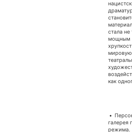
нацистск
драматур
становит
материал
стала не
мощным 
хрупкост
мировую 
театраль
художест
воздейст
как одно
Персо
галерея 
режима. 