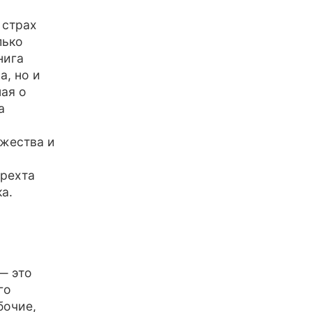
 страх
лько
нига
а, но и
ая о
а
ужества и
Брехта
а.
— это
го
бочие,