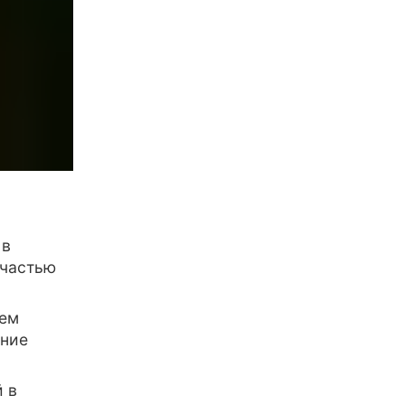
 в
 частью
ием
ение
 в