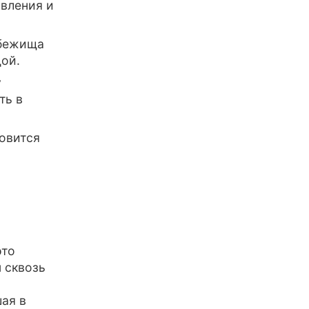
вления и
ибежища
дой.
у
ть в
овится
это
 сквозь
ая в