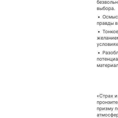
безвольн
выбора.
Осмыс
правды в
Тонко
желанием
условиях
Разобл
потенциа
материал
«Страх и
пронзите
призму п
атмосфер