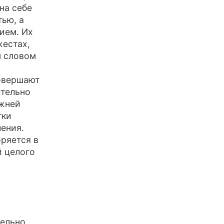
на себе
тью, а
ием. Их
жестах,
м словом
совершают
ительно
ежней
тки
ения.
оряется в
й целого
дельно