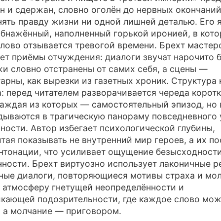
н и сдержан, словно оголён до нервных окончаний
нять правду жизни ни одной лишней деталью. Его 
обнажённый, наполненный горькой иронией, в кот
лово отзывается тревогой времени. Брехт мастер
ет приёмы отчуждения: диалоги звучат нарочито 
и словно отстранены от самих себя, а сцены —
арны, как вырезки из газетных хроник. Структура 
: перед читателем разворачивается череда коротк
каждая из которых — самостоятельный эпизод, но
дываются в трагическую панораму повседневного 
ности. Автор избегает психологической глубины,
тая показывать не внутренний мир героев, а их по
нтонации, что усиливает ощущение безысходности
ности. Брехт виртуозно использует лаконичные р
ные диалоги, повторяющиеся мотивы страха и мол
 атмосферу гнетущей неопределённости и
кающей подозрительности, где каждое слово мож
 а молчание — приговором.