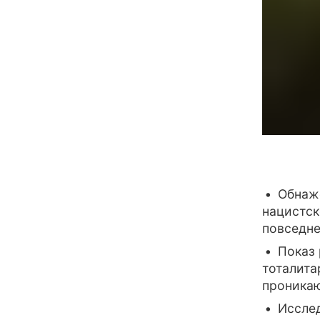
Обнаж
нацистск
повседне
Показ
тоталита
проникаю
Иссле