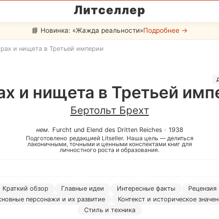
Литселлер
📘 Новинка: «Жажда реальности»
Подробнее →
рах и нищета в Третьей империи
ах и нищета в Третьей имп
Бертольт Брехт
нем
.
Furcht und Elend des Dritten Reiches
·
1938
Подготовлено
редакцией Litseller.
Наша цель — делиться
лаконичными, точными и ценными конспектами книг для
личностного роста и образования.
Краткий обзор
Главные идеи
Интересные факты
Рецензия
сновные персонажи и их развитие
Контекст и историческое значе
Стиль и техника