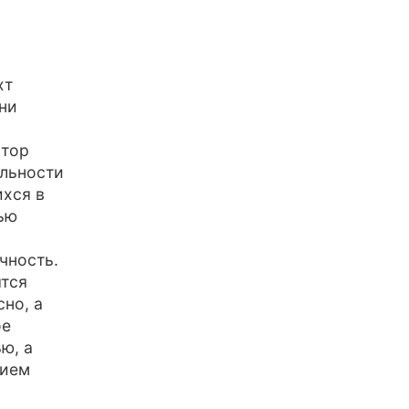
хт
ни
втор
ельности
ихся в
ью
чность.
ятся
но, а
ое
ю, а
нием