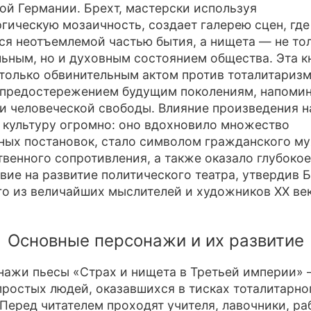
ой Германии. Брехт, мастерски используя
гическую мозаичность, создает галерею сцен, где
ся неотъемлемой частью бытия, а нищета — не то
ьным, но и духовным состоянием общества. Эта к
 только обвинительным актом против тоталитаризм
предостережением будущим поколениям, напомин
и человеческой свободы. Влияние произведения н
культуру огромно: оно вдохновило множество
ных постановок, стало символом гражданского м
венного сопротивления, а также оказало глубокое
вие на развитие политического театра, утвердив 
го из величайших мыслителей и художников XX век
Основные персонажи и их развитие
нажи пьесы «Страх и нищета в Третьей империи» 
простых людей, оказавшихся в тисках тоталитарно
Перед читателем проходят учителя, лавочники, ра