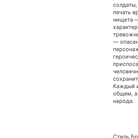
солдаты,
печать в
нищета —
характер
тревожны
— опасен
персонаж
героичес
приспоса
человечн
сохранит
Каждый и
общем, а
народа.
Стиль Бр