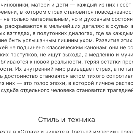
 чиновники, матери и дети — каждый из них несёт 
ремени, в котором страх становится повседневнос
 не только материальным, но и духовным состоян
ы раскрываются в мельчайших деталях: в скупых 
х взглядах, в полутонких диалогах, где за кажды
ие быть услышанным лишним ухом. Развитие этих
ей не подчинено классическим канонам: они не 
ких поступков, не ищут выхода, а медленно и муч
бливаются к новой реальности, теряя остатки пр
ости. Их внутренний мир разъедает страх, а попы
ь достоинство становятся актом тихого сопротивл
з них — это голос эпохи, в которой личное раств
 судьба отдельного человека становится трагедие
Стиль и техника
ехта в «Страхе и нищете в Третьей империи» пре