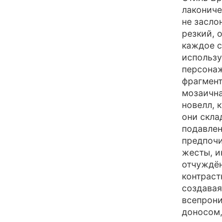
лакониче
не засло
резкий, 
каждое с
использу
персонаж
фрагмент
мозаична
новелл, 
они скла
подавлен
предпочи
жесты, и
отчуждён
контраст
создавая
всепрони
доносом,