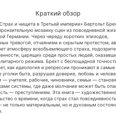
Краткий обзор
«Страх и нищета в Третьей империи» Бертольт Бре
пронзительную мозаику сцен из повседневной жиз
ой Германии. Через череду коротких эпизодов,
ных тревогой, отчаянием и скрытым протестом, а
ет атмосферу всеобъемлющего страха, подозрит
енности, царящих среди простых людей, оказавш
алитарного режима. Брехт с беспощадной точност
ет, как идеология и репрессии проникают в самые
 уголки быта, разрушая доверие, любовь и челове
и — учителя, рабочие, чиновники, семьи — станов
ами системы, где даже молчание может быть опас
сть — преступлением. Эта книга — художественн
ьство о времени, когда страх стал повседневность
 не только материальным, но и духовным состоя
.