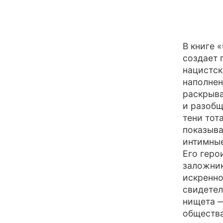
В книге 
создает 
нацистск
наполнен
раскрыва
и разобщ
тени тот
показыва
интимные
Его геро
заложник
искренно
свидетел
нищета —
общества