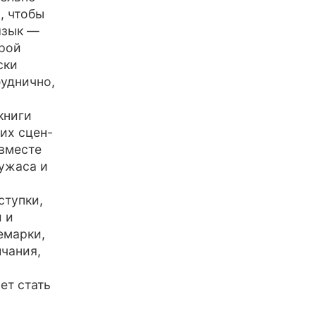
, чтобы
язык —
орой
ски
буднично,
книги
их сцен-
 вместе
ужаса и
ступки,
 и
емарки,
чания,
ет стать