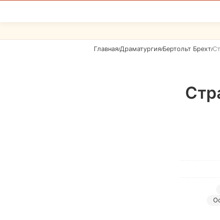
Главная
Драматургия
Бертольт Брехт
Ст
/
/
/
Стр
О