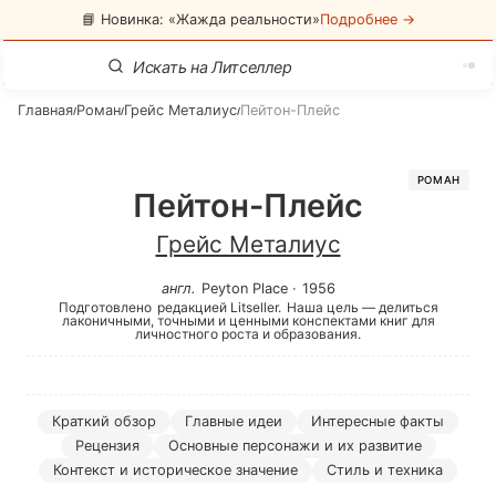
📘 Новинка: «Жажда реальности»
Подробнее →
Главная
Роман
Грейс Металиус
Пейтон-Плейс
/
/
/
РОМАН
Пейтон-Плейс
Грейс Металиус
англ
.
Peyton Place
·
1956
Подготовлено
редакцией Litseller.
Наша цель — делиться
лаконичными, точными и ценными конспектами книг для
личностного роста и образования.
Краткий обзор
Главные идеи
Интересные факты
Рецензия
Основные персонажи и их развитие
Контекст и историческое значение
Стиль и техника