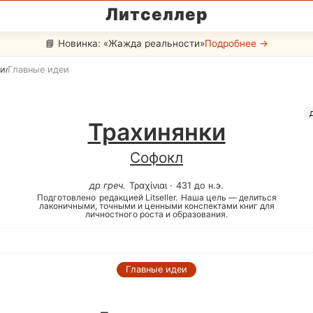
Литселлер
📘 Новинка: «Жажда реальности»
Подробнее →
ки
Главные идеи
/
Трахинянки
Софокл
др греч
.
Τραχίνιαι
·
431 до н.э.
Подготовлено
редакцией Litseller.
Наша цель — делиться
лаконичными, точными и ценными конспектами книг для
личностного роста и образования.
Главные идеи