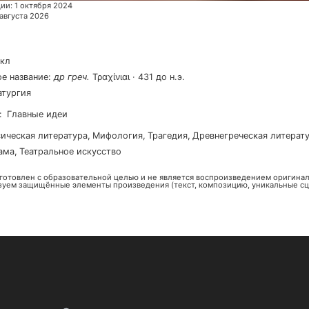
ции
:
1 октября 2024
 августа 2026
кл
е название
:
др греч
.
Τραχίνιαι
·
431 до н.э.
атургия
:
Главные идеи
сическая литература
,
мифология
,
трагедия
,
древнегреческая литерат
рама
,
театральное искусство
готовлен с образовательной целью и не является воспроизведением оригинал
зуем защищённые элементы произведения (текст, композицию, уникальные сц