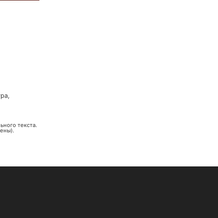
ура
,
ьного текста.
ены).