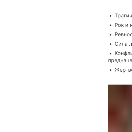
Трагич
Рок и 
Ревнос
Сила л
Конфл
преднач
Жертв