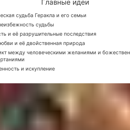
Главные идеи
еская судьба Геракла и его семьи
неизбежность судьбы
ть и её разрушительные последствия
юбви и её двойственная природа
икт между человеческими желаниями и божестве
ертаниями
енность и искупление