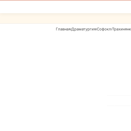
Главная
Драматургия
Софокл
Трахинян
/
/
/