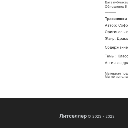
Дата публика
Обновлено
:
5
———
Трахинянки
Автор
:
Софо
Оригинально
Жанр
:
Драм
Содержание
Темы
:
клас
античная д
Материал под
Мы не исполь
Литселлер
© 2023 -
2023