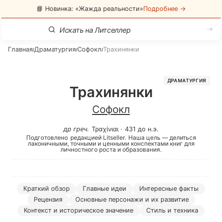
📘 Новинка: «Жажда реальности»
Подробнее →
Главная
Драматургия
Софокл
Трахинянки
/
/
/
ДРАМАТУРГИЯ
Трахинянки
Софокл
др греч
.
Τραχίνιαι
·
431 до н.э.
Подготовлено
редакцией Litseller.
Наша цель — делиться
лаконичными, точными и ценными конспектами книг для
личностного роста и образования.
Краткий обзор
Главные идеи
Интересные факты
Рецензия
Основные персонажи и их развитие
Контекст и историческое значение
Стиль и техника