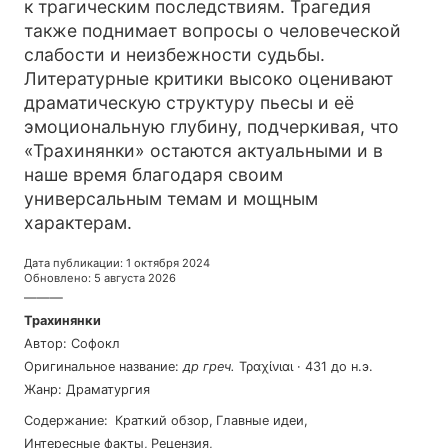
к трагическим последствиям. Трагедия
также поднимает вопросы о человеческой
слабости и неизбежности судьбы.
Литературные критики высоко оценивают
драматическую структуру пьесы и её
эмоциональную глубину, подчеркивая, что
«Трахинянки» остаются актуальными и в
наше время благодаря своим
универсальным темам и мощным
характерам.
Дата публикации
:
1 октября 2024
Обновлено
:
5 августа 2026
———
Трахинянки
Автор
:
Софокл
Оригинальное название
:
др греч
.
Τραχίνιαι
·
431 до н.э.
Жанр
:
Драматургия
Содержание
:
Краткий обзор
,
Главные идеи
,
Интересные факты
,
Рецензия
,