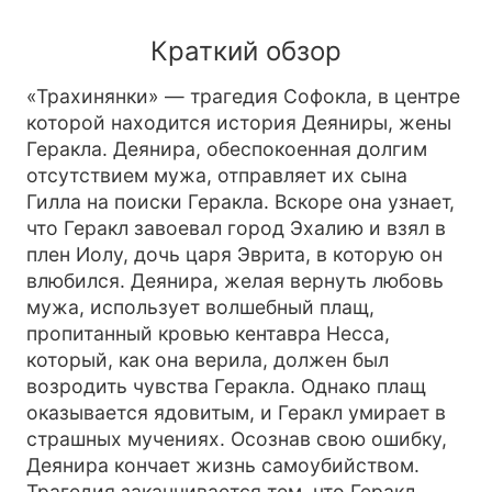
Краткий обзор
«Трахинянки» — трагедия Софокла, в центре
которой находится история Деяниры, жены
Геракла. Деянира, обеспокоенная долгим
отсутствием мужа, отправляет их сына
Гилла на поиски Геракла. Вскоре она узнает,
что Геракл завоевал город Эхалию и взял в
плен Иолу, дочь царя Эврита, в которую он
влюбился. Деянира, желая вернуть любовь
мужа, использует волшебный плащ,
пропитанный кровью кентавра Несса,
который, как она верила, должен был
возродить чувства Геракла. Однако плащ
оказывается ядовитым, и Геракл умирает в
страшных мучениях. Осознав свою ошибку,
Деянира кончает жизнь самоубийством.
Трагедия заканчивается тем, что Геракл,