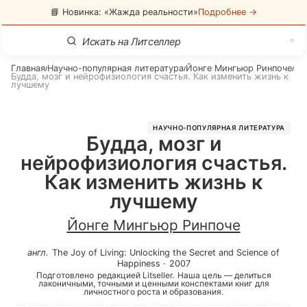
📘 Новинка: «Жажда реальности»
Подробнее →
Главная
Научно-популярная литература
Йонге Мингьюр Ринпоче
/
/
/
Будда, мозг и нейрофизиология счастья. Как изменить жизнь к
лучшему
НАУЧНО-ПОПУЛЯРНАЯ ЛИТЕРАТУРА
Будда, мозг и
нейрофизиология счастья.
Как изменить жизнь к
лучшему
Йонге Мингьюр Ринпоче
англ
.
The Joy of Living: Unlocking the Secret and Science of
Happiness
·
2007
Подготовлено
редакцией Litseller.
Наша цель — делиться
лаконичными, точными и ценными конспектами книг для
личностного роста и образования.