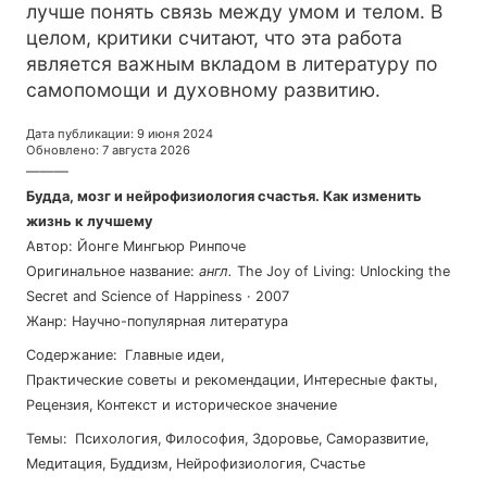
лучше понять связь между умом и телом. В
целом, критики считают, что эта работа
является важным вкладом в литературу по
самопомощи и духовному развитию.
Дата публикации
:
9 июня 2024
Обновлено
:
7 августа 2026
———
Будда, мозг и нейрофизиология счастья. Как изменить
жизнь к лучшему
Автор
:
Йонге Мингьюр Ринпоче
Оригинальное название
:
англ
.
The Joy of Living: Unlocking the
Secret and Science of Happiness
·
2007
Жанр
:
Научно-популярная литература
Содержание
:
Главные идеи
,
Практические советы и рекомендации
,
Интересные факты
,
Рецензия
,
Контекст и историческое значение
Темы
:
психология
,
философия
,
здоровье
,
саморазвитие
,
медитация
,
буддизм
,
нейрофизиология
,
счастье