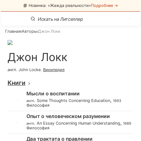
📘 Новинка: «Жажда реальности»
Подробнее →
Главная
Авторы
Джон Локк
/
/
Джон Локк
англ
.
John Locke
.
Википедия
Книги
Мысли о воспитании
.
,
Some Thoughts Concerning Education
англ
1693
Философия
Опыт о человеческом разумении
.
,
An Essay Concerning Human Understanding
англ
1689
Философия
Два трактата о правлении