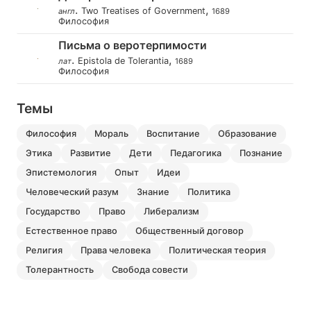
.
,
Two Treatises of Government
англ
1689
Философия
Письма о веротерпимости
.
,
Epistola de Tolerantia
лат
1689
Философия
Темы
философия
мораль
воспитание
образование
этика
развитие
дети
педагогика
познание
эпистемология
опыт
идеи
человеческий разум
знание
политика
государство
право
либерализм
естественное право
общественный договор
религия
права человека
политическая теория
толерантность
свобода совести