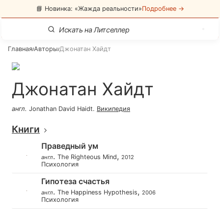
📘 Новинка: «Жажда реальности»
Подробнее →
Главная
Авторы
Джонатан Хайдт
/
/
Джонатан Хайдт
англ
.
Jonathan David Haidt
.
Википедия
Книги
Праведный ум
.
,
The Righteous Mind
англ
2012
Психология
Гипотеза счастья
.
,
The Happiness Hypothesis
англ
2006
Психология