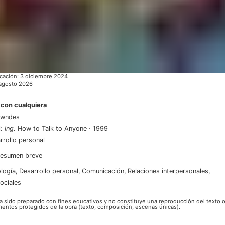
cación
:
3 diciembre 2024
agosto 2026
con cualquiera
owndes
l
:
ing
.
How to Talk to Anyone
·
1999
arrollo personal
esumen breve
ología
,
desarrollo personal
,
comunicación
,
relaciones interpersonales
,
sociales
ha sido preparado con fines educativos y no constituye una reproducción del texto o
mentos protegidos de la obra (texto, composición, escenas únicas).