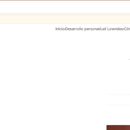
Inicio
Desarrollo personal
Leil Lowndes
Cóm
/
/
/