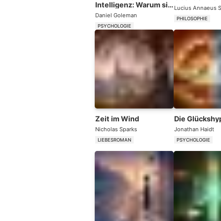
Intelligenz: Warum sie
Lucius Annaeus 
wichtiger ist als der IQ
Daniel Goleman
PHILOSOPHIE
PSYCHOLOGIE
Zeit im Wind
Die Glückshy
Nicholas Sparks
Jonathan Haidt
LIEBESROMAN
PSYCHOLOGIE