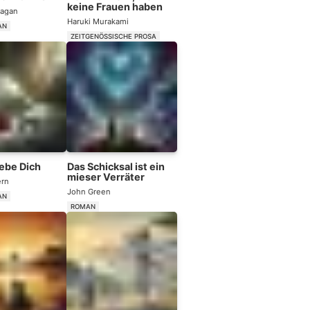
keine Frauen haben
Sagan
Haruki Murakami
AN
ZEITGENÖSSISCHE PROSA
liebe Dich
Das Schicksal ist ein
mieser Verräter
ern
John Green
AN
ROMAN