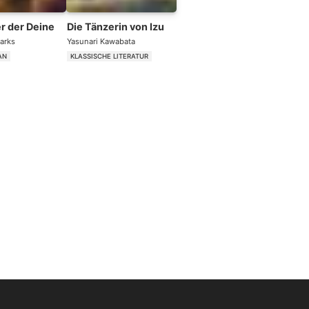
r der Deine
Die Tänzerin von Izu
arks
Yasunari Kawabata
AN
KLASSISCHE LITERATUR