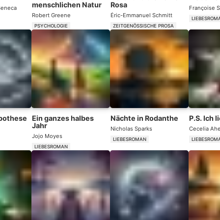
menschlichen Natur
Rosa
Seneca
Françoise 
Robert Greene
Éric-Emmanuel Schmitt
LIEBESROM
PSYCHOLOGIE
ZEITGENÖSSISCHE PROSA
pothese
Ein ganzes halbes
Nächte in Rodanthe
P.S. Ich 
Jahr
Nicholas Sparks
Cecelia Ah
Jojo Moyes
LIEBESROMAN
LIEBESROM
LIEBESROMAN