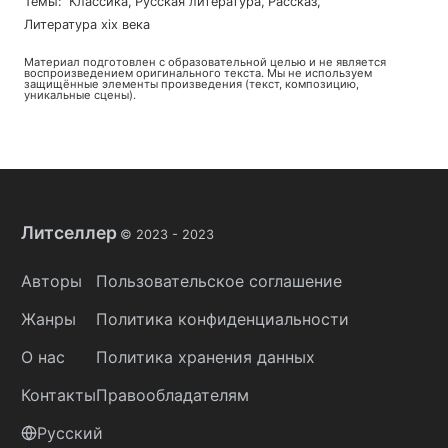
Темы
:
классика
,
русская литература
,
рассказ
,
литература xix века
Материал подготовлен с образовательной целью и не является
воспроизведением оригинального текста. Мы не используем
защищённые элементы произведения (текст, композицию,
уникальные сцены).
Литселлер
© 2023 -
2023
Авторы
Пользовательское соглашение
Жанры
Политика конфиденциальности
О нас
Политика хранения данных
Контакты
Правообладателям
Русский