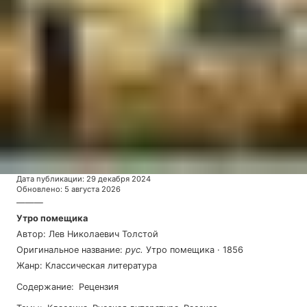
Дата публикации
:
29 декабря 2024
Обновлено
:
5 августа 2026
———
Утро помещика
Автор
:
Лев Николаевич Толстой
Оригинальное название
:
рус
.
Утро помещика
·
1856
Жанр
:
Классическая литература
Содержание
:
Рецензия