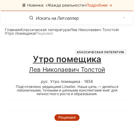
📘 Новинка: «Жажда реальности»
Подробнее →
Главная
Классическая литература
Лев Николаевич Толстой
/
/
/
Утро помещика
Рецензия
/
КЛАССИЧЕСКАЯ ЛИТЕРАТУРА
Утро помещика
Лев Николаевич Толстой
рус
.
Утро помещика
·
1856
Подготовлено
редакцией Litseller.
Наша цель — делиться
лаконичными, точными и ценными конспектами книг для
личностного роста и образования.
Рецензия