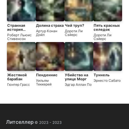
Странная
Долина страха
Чей труп?
Пять красных
история
селедок
Артур Конан
Дороти Ли
доктора
Дойл
Сэйерс
Роберт Льюис
Дороти Ли
Джекила и
Стивенсон
Сэйерс
мистера Хайда
Жестяной
Пенденнис
Убийство на
Туннель
барабан
улице Морг
Уильям
Эрнесто Сабато
Теккерей
Гюнтер Грасс
Эдгар Аллан По
Литселлер
© 2023 -
2023