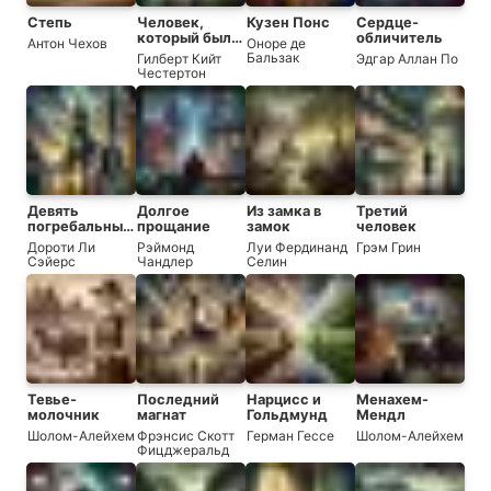
Степь
Человек,
Кузен Понс
Сердце-
который был
обличитель
Антон Чехов
Оноре де
Четвергом
Бальзак
Гилберт Кийт
Эдгар Аллан По
Честертон
Девять
Долгое
Из замка в
Третий
погребальных
прощание
замок
человек
ударов
Дороти Ли
Рэймонд
Луи Фердинанд
Грэм Грин
Сэйерс
Чандлер
Селин
Тевье-
Последний
Нарцисс и
Менахем-
молочник
магнат
Гольдмунд
Мендл
Шолом-Алейхем
Фрэнсис Скотт
Герман Гессе
Шолом-Алейхем
Фицджеральд