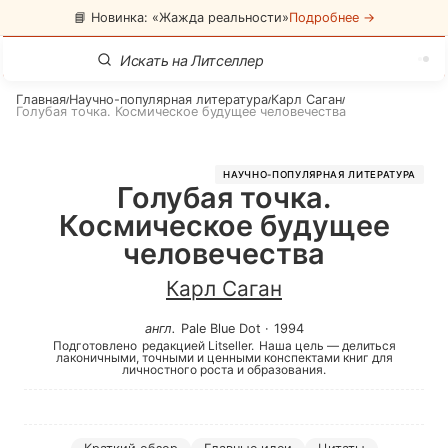
📘 Новинка: «Жажда реальности»
Подробнее →
Главная
Научно-популярная литература
Карл Саган
/
/
/
Голубая точка. Космическое будущее человечества
НАУЧНО-ПОПУЛЯРНАЯ ЛИТЕРАТУРА
Голубая точка.
Космическое будущее
человечества
Карл Саган
англ
.
Pale Blue Dot
·
1994
Подготовлено
редакцией Litseller.
Наша цель — делиться
лаконичными, точными и ценными конспектами книг для
личностного роста и образования.