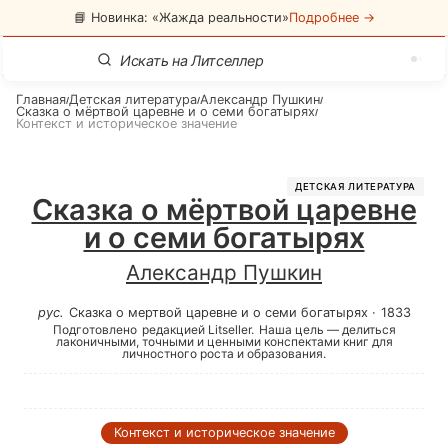
📘 Новинка: «Жажда реальности»
Подробнее →
Главная
Детская литература
Александр Пушкин
/
/
/
Сказка о мёртвой царевне и о семи богатырях
/
Контекст и историческое значение
ДЕТСКАЯ ЛИТЕРАТУРА
Сказка о мёртвой царевне
и о семи богатырях
Александр Пушкин
рус
.
Сказка о мертвой царевне и о семи богатырях
·
1833
Подготовлено
редакцией Litseller.
Наша цель — делиться
лаконичными, точными и ценными конспектами книг для
личностного роста и образования.
Контекст и историческое значение