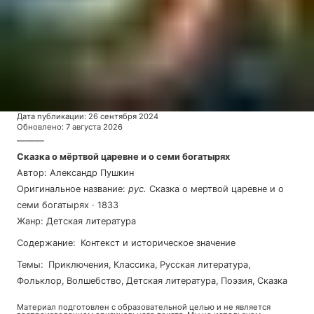
Дата публикации
:
26 сентября 2024
Обновлено
:
7 августа 2026
———
Сказка о мёртвой царевне и о семи богатырях
Автор
:
Александр Пушкин
Оригинальное название
:
рус
.
Сказка о мертвой царевне и о
семи богатырях
·
1833
Жанр
:
Детская литература
Содержание
:
Контекст и историческое значение
Темы
:
приключения
,
классика
,
русская литература
,
фольклор
,
волшебство
,
детская литература
,
поэзия
,
сказка
Материал подготовлен с образовательной целью и не является