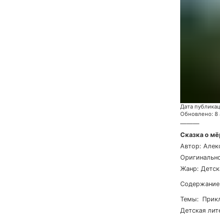
Дата публика
Обновлено
:
8
———
Сказка о мё
Автор
:
Алек
Оригинально
Жанр
:
Детс
Содержание
Темы
:
при
детская ли