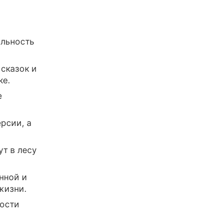
альность
сказок и
ке.
е
ерсии, а
т в лесу
нной и
жизни.
ности