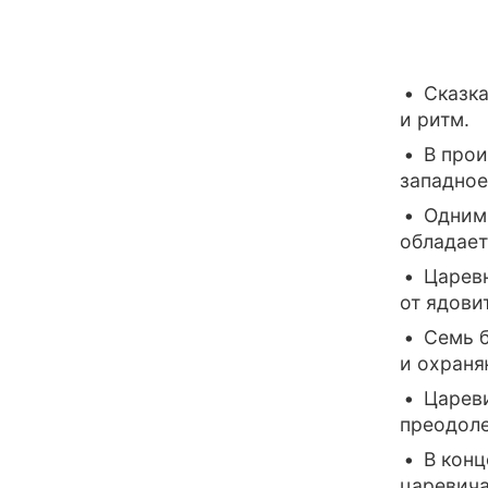
Сказка
и ритм.
В прои
западное
Одним 
обладает
Царевн
от ядови
Семь б
и охраня
Цареви
преодоле
В конц
царевича