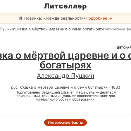
Литселлер
📘 Новинка: «Жажда реальности»
Подробнее →
 Пушкин
Сказка о мёртвой царевне и о семи богатырях
Интересные ф
/
/
ДЕТСКАЯ
ка о мёртвой царевне и о
богатырях
Александр Пушкин
рус
.
Сказка о мертвой царевне и о семи богатырях
·
1833
Подготовлено
редакцией Litseller.
Наша цель — делиться
лаконичными, точными и ценными конспектами книг для
личностного роста и образования.
Интересные факты