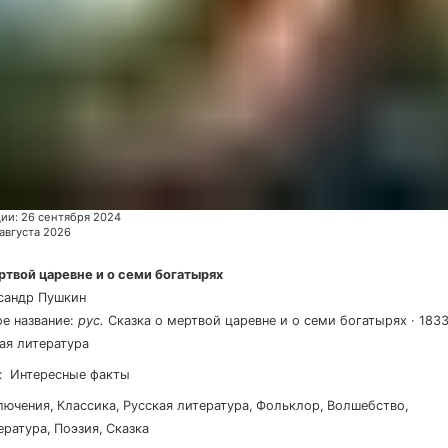
ции
:
26 сентября 2024
 августа 2026
ртвой царевне и о семи богатырях
сандр Пушкин
е название
:
рус
.
Сказка о мертвой царевне и о семи богатырях
·
183
кая литература
:
Интересные факты
ключения
,
классика
,
русская литература
,
фольклор
,
волшебство
,
тература
,
поэзия
,
сказка