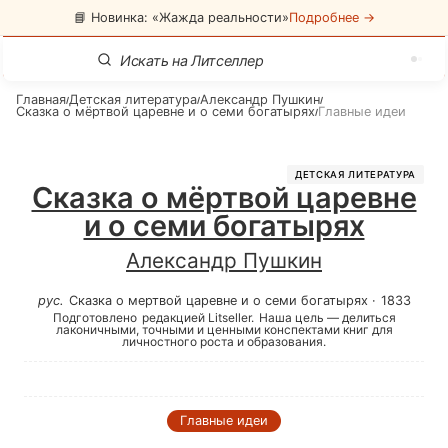
📘 Новинка: «Жажда реальности»
Подробнее →
Главная
Детская литература
Александр Пушкин
/
/
/
Сказка о мёртвой царевне и о семи богатырях
Главные идеи
/
ДЕТСКАЯ ЛИТЕРАТУРА
Сказка о мёртвой царевне
и о семи богатырях
Александр Пушкин
рус
.
Сказка о мертвой царевне и о семи богатырях
·
1833
Подготовлено
редакцией Litseller.
Наша цель — делиться
лаконичными, точными и ценными конспектами книг для
личностного роста и образования.
Главные идеи