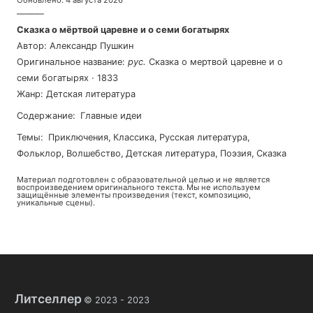
Обновлено
:
4 августа 2026
———
Сказка о мёртвой царевне и о семи богатырях
Автор
:
Александр Пушкин
Оригинальное название
:
рус
.
Сказка о мертвой царевне и о
семи богатырях
·
1833
Жанр
:
Детская литература
Содержание
:
Главные идеи
Темы
:
приключения
,
классика
,
русская литература
,
фольклор
,
волшебство
,
детская литература
,
поэзия
,
сказка
Материал подготовлен с образовательной целью и не является
воспроизведением оригинального текста. Мы не используем
защищённые элементы произведения (текст, композицию,
уникальные сцены).
Литселлер
© 2023 -
2023