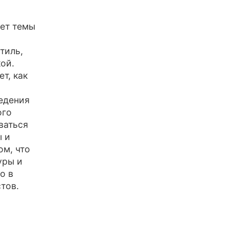
ует темы
тиль,
ой.
т, как
едения
ого
ваться
ы и
ом, что
уры и
о в
тов.