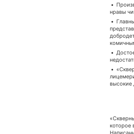
Произв
нравы чи
Главны
представ
добродет
комичны
Достое
недостат
«Сквер
лицемер
высокие 
«Скверны
которое 
Написанн