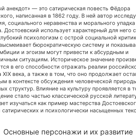
й анекдот» — это сатирическая повесть Фёдора
кого, написанная в 1862 году. В ней автор исслед
я, социального неравенства и морального упадка
. Достоевский использует характерный для него с
глубокий психологизм с острой социальной критик
высмеивает бюрократическую систему и показывае
мбиции и эгоизм могут привести к абсурдным и
ичным ситуациям. Историческое значение произв
тся в его способности отражать реалии российск
 XIX века, а также в том, что оно продолжает оста
ым в контексте обсуждения человеческой природ
ых структур. Влияние на культуру проявляется в т
ение стало частью классической русской литерат
ет изучаться как пример мастерства Достоевског
 сатирических и психологически насыщенных текс
Основные персонажи и их развитие