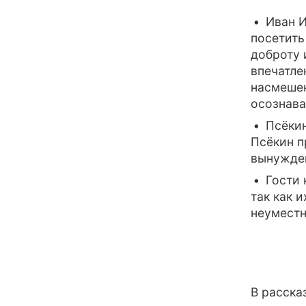
Иван И
посетить
доброту 
впечатле
насмешек
осознава
Псёкин
Псёкин п
вынужден
Гости 
так как 
неуместн
В расска