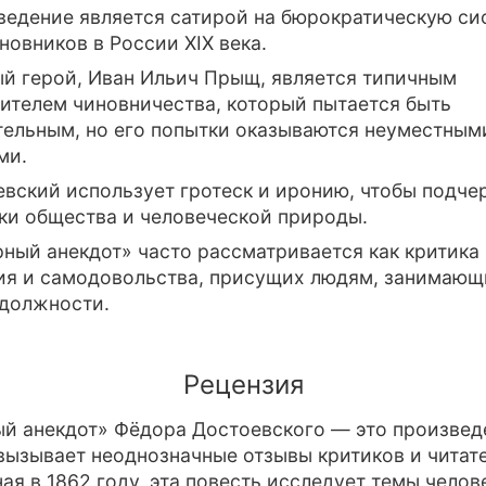
едение является сатирой на бюрократическую си
новников в России XIX века.
й герой, Иван Ильич Прыщ, является типичным
ителем чиновничества, который пытается быть
ельным, но его попытки оказываются неуместным
ми.
вский использует гротеск и иронию, чтобы подче
ки общества и человеческой природы.
ный анекдот» часто рассматривается как критика
ия и самодовольства, присущих людям, занимаю
должности.
Рецензия
й анекдот» Фёдора Достоевского — это произвед
вызывает неоднозначные отзывы критиков и читат
ая в 1862 году, эта повесть исследует темы челов