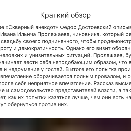
Краткий обзор
зе «Скверный анекдот» Фёдор Достоевский описы
Ивана Ильича Пролежаева, чиновника, который р
 свадьбу своего подчиненного, чтобы продемонст
роту и демократичность. Однако его визит обора
неловких и унизительных ситуаций. Пролежаев, б
начинает вести себя неподобающим образом, что 
 и недоумение у гостей. В итоге его попытка про
впечатление оборачивается полным провалом, и о
после себя неприятное впечатление. Рассказ высм
е и самодовольство представителей власти, а та
ет, как их попытки казаться лучше, чем они есть н
гут обернуться против них.