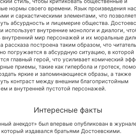
ский стиль, чтобы критиковать общественные и
ые нормы своего времени. Язык произведения н
ми и саркастическими элементами, что позволяет
уть абсурдность и лицемерие общества. Достоев
и использует внутренние монологи и диалоги, чт
 внутренний мир персонажей и их моральные ди
а рассказа построена таким образом, что читател
но погружается в абсурдную ситуацию, в которой
тся главный герой, что усиливает комический эфф
рные приемы, такие как гипербола и гротеск, пом
оздать яркие и запоминающиеся образы, а также
уть контраст между внешним благопристойным
ем и внутренней пустотой персонажей.
Интересные факты
ный анекдот» был впервые опубликован в журнал
 который издавался братьями Достоевскими.