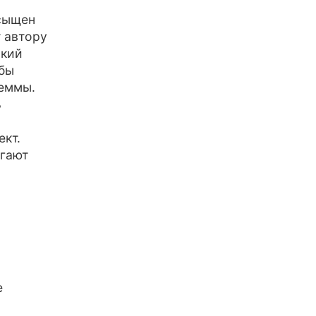
асыщен
 автору
ский
обы
леммы.
ь
ект.
огают
е