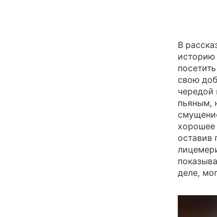
В расска
историю 
посетить
свою доб
чередой 
пьяным, 
смущение
хорошее 
оставив 
лицемери
показыва
деле, мо