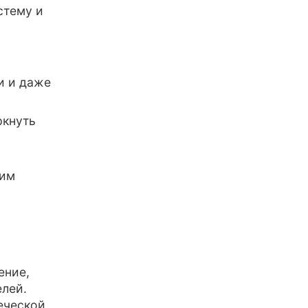
стему и
и и даже
ркнуть
щим
ение,
елей.
еческой