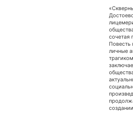
«Скверны
Достоевс
лицемери
общества
сочетая 
Повесть 
личные а
трагиком
заключае
общества
актуальн
социальн
произвед
продолжа
создании