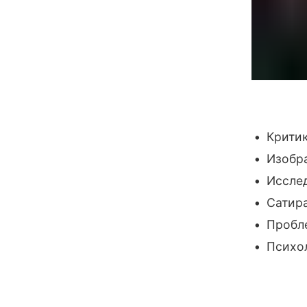
Критик
Изобр
Иссле
Сатир
Пробл
Психол