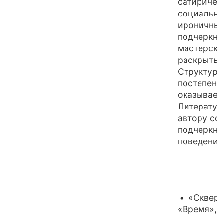
сатириче
социальн
ироничны
подчеркн
мастерск
раскрыть
Структур
постепен
оказывае
Литерату
автору с
подчеркн
поведени
«Сквер
«Время»,