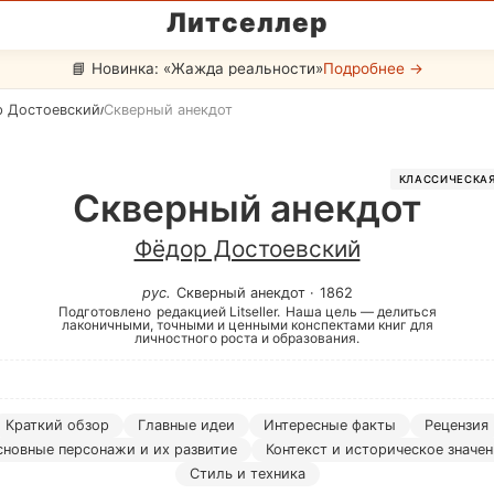
Литселлер
📘 Новинка: «Жажда реальности»
Подробнее →
 Достоевский
Скверный анекдот
/
КЛАССИЧЕСКАЯ
Скверный анекдот
Фёдор Достоевский
рус
.
Скверный анекдот
·
1862
Подготовлено
редакцией Litseller.
Наша цель — делиться
лаконичными, точными и ценными конспектами книг для
личностного роста и образования.
Краткий обзор
Главные идеи
Интересные факты
Рецензия
сновные персонажи и их развитие
Контекст и историческое значе
Стиль и техника