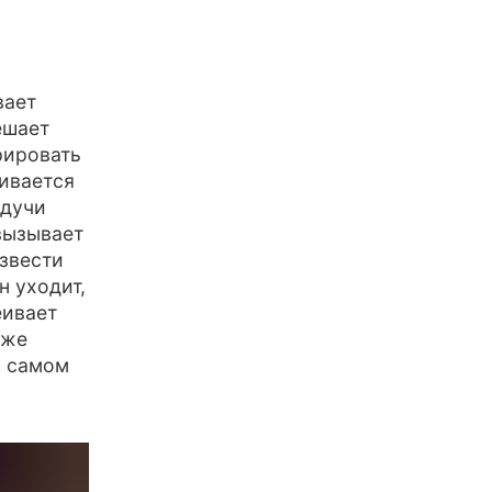
вает
ешает
рировать
чивается
удучи
вызывает
извести
н уходит,
еивает
кже
а самом