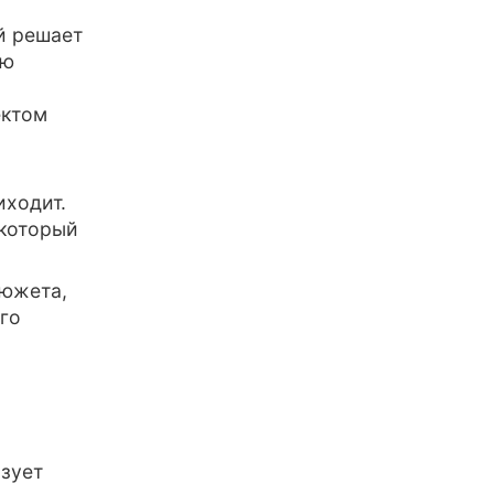
й решает
ою
ектом
иходит.
 который
сюжета,
его
зует