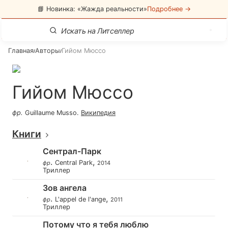
📘 Новинка: «Жажда реальности»
Подробнее →
Главная
Авторы
Гийом Мюссо
/
/
Гийом Мюссо
фр
.
Guillaume Musso
.
Википедия
Книги
Сентрал-Парк
.
,
Central Park
фр
2014
Триллер
Зов ангела
.
,
L'appel de l'ange
фр
2011
Триллер
Потому что я тебя люблю