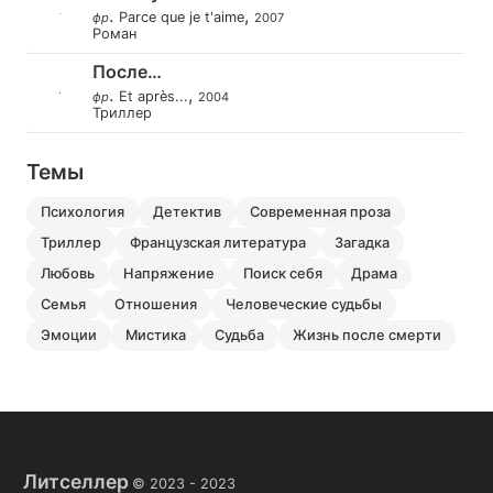
.
,
Parce que je t'aime
фр
2007
Роман
После…
.
,
Et après...
фр
2004
Триллер
Темы
психология
детектив
современная проза
триллер
французская литература
загадка
любовь
напряжение
поиск себя
драма
семья
отношения
человеческие судьбы
эмоции
мистика
судьба
жизнь после смерти
Литселлер
© 2023 -
2023