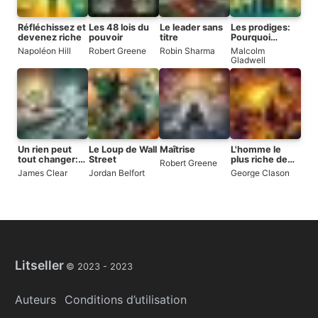
Réfléchissez et
Les 48 lois du
Le leader sans
Les prodiges:
devenez riche
pouvoir
titre
Pourquoi
certains
Napoléon Hill
Robert Greene
Robin Sharma
Malcolm
réussissent et
Gladwell
d'autres pas
Un rien peut
Le Loup de Wall
Maîtrise
L'homme le
tout changer:
Street
plus riche de
Robert Greene
Des habitudes
Babylone
James Clear
Jordan Belfort
George Clason
atomiques pour
des résultats
extraordinaires
Litseller
© 2023 -
2023
Auteurs
Conditions d’utilisation