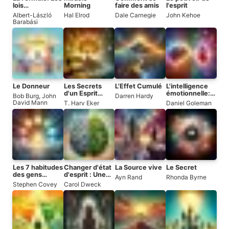
lois
Morning
faire des amis
l'esprit
universelles du
Albert-László
Hal Elrod
Dale Carnegie
John Kehoe
succès
Barabási
Le Donneur
Les Secrets
L'Effet Cumulé
L'intelligence
d'un Esprit
émotionnelle:
Bob Burg
,
John
Darren Hardy
Millionaire
Pourquoi elle
David Mann
T. Harv Eker
Daniel Goleman
peut compter
plus que le QI
Les 7 habitudes
Changer d'état
La Source vive
Le Secret
des gens
d'esprit : Une
Ayn Rand
Rhonda Byrne
efficaces
nouvelle
Stephen Covey
Carol Dweck
psychologie de
la réussite