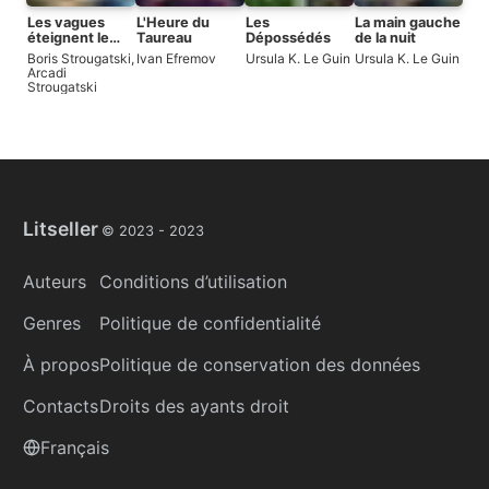
Les vagues
L'Heure du
Les
La main gauche
éteignent le
Taureau
Dépossédés
de la nuit
vent
Boris Strougatski
,
Ivan Efremov
Ursula K. Le Guin
Ursula K. Le Guin
Arcadi
Strougatski
Litseller
© 2023 -
2023
Auteurs
Conditions d’utilisation
Genres
Politique de confidentialité
À propos
Politique de conservation des données
Contacts
Droits des ayants droit
Français