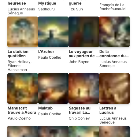
heureuse
Mystique
guerre
François de La
Rochefoucauld
Lucius Annaeus
Sadhguru
Tzu Sun
Sénèque
Le stoïcien
L'Archer
Le voyageur
De la
quotidien
aux portes de la
constance du
Paulo Coelho
sagesse
sage
Ryan Holiday
,
John Boyne
Lucius Annaeus
Étienne
Sénèque
Hanselman
Manuscrit
Maktub
Sagesse au
Lettres à
trouvé à Accra
travail: La
Lucilius
Paulo Coelho
création d'un
Paulo Coelho
Chip Conley
Lucius Annaeus
aîné moderne
Sénèque