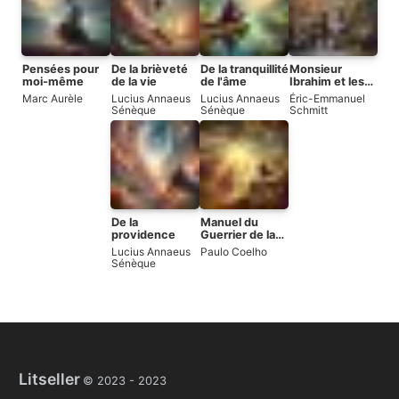
Pensées pour
De la brièveté
De la tranquillité
Monsieur
moi-même
de la vie
de l'âme
Ibrahim et les
fleurs du Coran
Marc Aurèle
Lucius Annaeus
Lucius Annaeus
Éric-Emmanuel
Sénèque
Sénèque
Schmitt
De la
Manuel du
providence
Guerrier de la
Lumière
Lucius Annaeus
Paulo Coelho
Sénèque
Litseller
© 2023 -
2023