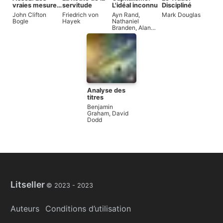
vraies mesures
servitude
L'idéal inconnu
Discipliné
de l'argent, des
John Clifton
Friedrich von
Ayn Rand
,
Mark Douglas
affaires et de la
Bogle
Hayek
Nathaniel
vie
Branden
,
Alan
Greenspan
,
Robert Hessen
Analyse des
titres
Benjamin
Graham
,
David
Dodd
Litseller
© 2023 -
2023
Auteurs
Conditions d’utilisation