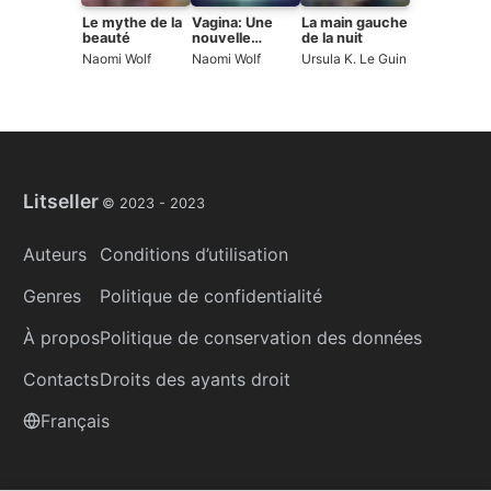
Le mythe de la
Vagina: Une
La main gauche
beauté
nouvelle
de la nuit
biographie
Naomi Wolf
Naomi Wolf
Ursula K. Le Guin
Litseller
© 2023 -
2023
Auteurs
Conditions d’utilisation
Genres
Politique de confidentialité
À propos
Politique de conservation des données
Contacts
Droits des ayants droit
Français