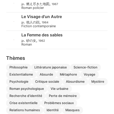
.
,
燃え尽きた地図
jp
1967
Roman policier
Le Visage d'un Autre
.
,
他人の顔
jp
1964
Fiction contemporaine
La Femme des sables
.
,
砂の女
jp
1962
Roman
Thèmes
philosophie
littérature japonaise
science-fiction
existentialisme
absurde
métaphore
voyage
psychologie
critique sociale
absurdisme
mystère
roman psychologique
vie urbaine
recherche d'identité
perte de mémoire
crise existentielle
problèmes sociaux
relations humaines
identité
masques