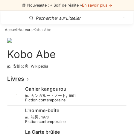
📘 Nouveauté : « Soif de réalité »
En savoir plus →
Accueil
Auteurs
Kobo Abe
/
/
Kobo Abe
jp
.
安部公房
.
Wikipédia
Livres
Cahier kangourou
.
,
カンガルー・ノート
jp
1991
Fiction contemporaine
L'homme-boîte
.
,
箱男
jp
1973
Fiction contemporaine
La Carte brûlée