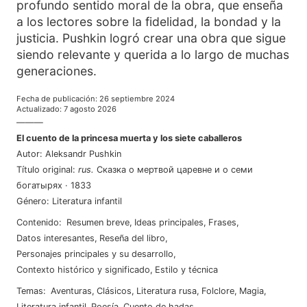
profundo sentido moral de la obra, que enseña
a los lectores sobre la fidelidad, la bondad y la
justicia. Pushkin logró crear una obra que sigue
siendo relevante y querida a lo largo de muchas
generaciones.
Fecha de publicación
:
26 septiembre 2024
Actualizado
:
7 agosto 2026
———
El cuento de la princesa muerta y los siete caballeros
Autor
:
Aleksandr Pushkin
Título original
:
rus
.
Сказка о мертвой царевне и о семи
богатырях
·
1833
Género
:
Literatura infantil
Contenido
:
Resumen breve
,
Ideas principales
,
Frases
,
Datos interesantes
,
Reseña del libro
,
Personajes principales y su desarrollo
,
Contexto histórico y significado
,
Estilo y técnica
Temas
:
aventuras
,
clásicos
,
literatura rusa
,
folclore
,
magia
,
literatura infantil
,
poesía
,
cuento de hadas