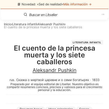
📘 Novedad: «Sed de realidad»
Más información →
Inicio
Literatura infantil
Aleksandr Pushkin
/
/
/
El cuento de la princesa muerta y los siete caballeros
LITERATURA INFANTIL
El cuento de la princesa
muerta y los siete
caballeros
Aleksandr Pushkin
rus
.
Сказка о мертвой царевне и о семи богатырях
·
1833
Preparado por
el equipo editorial de Litseller.
Nuestro objetivo es
compartir resúmenes concisos, precisos y valiosos para el crecimiento
personal y la educación.