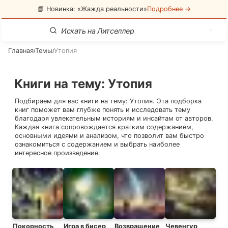
📘 Новинка: «Жажда реальности»
Подробнее →
Главная
Темы
Утопия
/
/
Книги на тему
:
Утопия
Подбираем для вас книги на тему:
Утопия
. Эта подборка
книг поможет вам глубже понять и исследовать тему
благодаря увлекательным историям и инсайтам от авторов.
Каждая книга сопровождается кратким содержанием,
основными идеями и анализом, что позволит вам быстро
ознакомиться с содержанием и выбрать наиболее
интересное произведение.
Покорность
Игра в бисер
Возвращение
Чевенгур