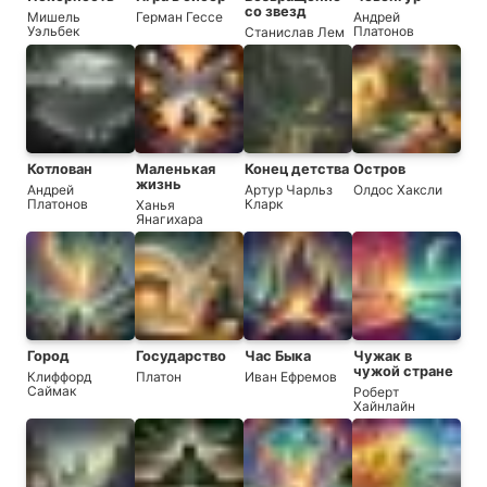
со звезд
Мишель
Герман Гессе
Андрей
Уэльбек
Платонов
Станислав Лем
Котлован
Маленькая
Конец детства
Остров
жизнь
Андрей
Артур Чарльз
Олдос Хаксли
Платонов
Кларк
Ханья
Янагихара
Город
Государство
Час Быка
Чужак в
чужой стране
Клиффорд
Платон
Иван Ефремов
Саймак
Роберт
Хайнлайн