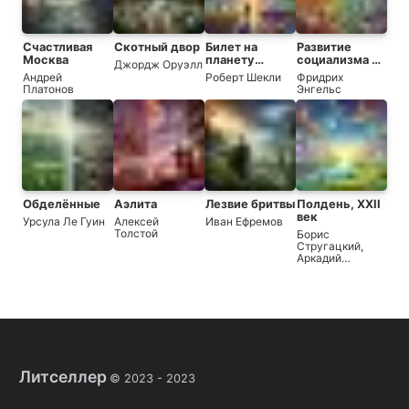
Счастливая
Скотный двор
Билет на
Развитие
Москва
планету
социализма от
Джордж Оруэлл
Транай
утопии к
Андрей
Роберт Шекли
Фридрих
науке
Платонов
Энгельс
Обделённые
Аэлита
Лезвие бритвы
Полдень, XXII
век
Урсула Ле Гуин
Алексей
Иван Ефремов
Толстой
Борис
Стругацкий
,
Аркадий
Стругацкий
Литселлер
© 2023 -
2023