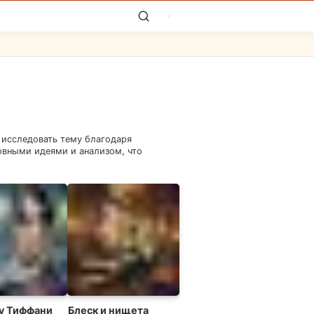
 исследовать тему благодаря
овными идеями и анализом, что
 у Тиффани
Блеск и нищета