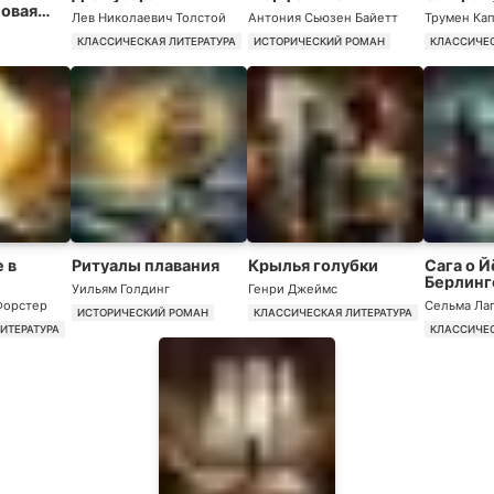
Новая
Лев Николаевич Толстой
Антония Сьюзен Байетт
Трумен Ка
их
КЛАССИЧЕСКАЯ ЛИТЕРАТУРА
ИСТОРИЧЕСКИЙ РОМАН
КЛАССИЧЕС
шениях
 в
Ритуалы плавания
Крылья голубки
Сага о Й
Берлинг
Уильям Голдинг
Генри Джеймс
Форстер
Сельма Ла
ИСТОРИЧЕСКИЙ РОМАН
КЛАССИЧЕСКАЯ ЛИТЕРАТУРА
ИТЕРАТУРА
КЛАССИЧЕС