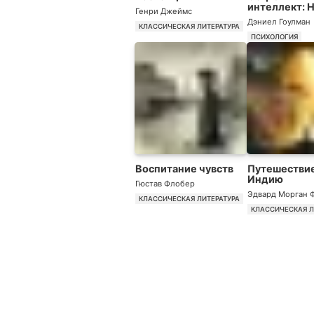
интеллект: 
Генри Джеймс
наука о
Дэниел Гоулман
человеческ
КЛАССИЧЕСКАЯ ЛИТЕРАТУРА
взаимоотно
ПСИХОЛОГИЯ
Воспитание чувств
Путешествие
Индию
Гюстав Флобер
Эдвард Морган 
КЛАССИЧЕСКАЯ ЛИТЕРАТУРА
КЛАССИЧЕСКАЯ Л