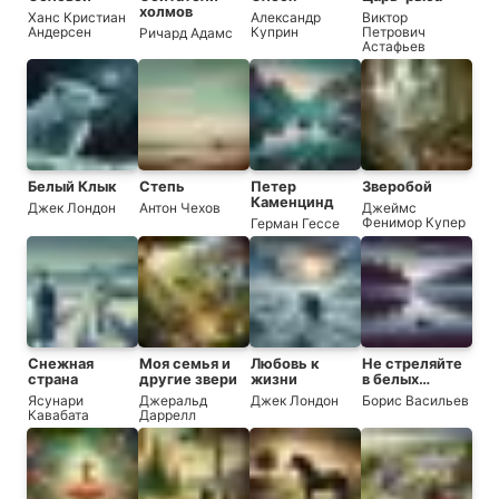
холмов
Ханс Кристиан
Александр
Виктор
Андерсен
Куприн
Петрович
Ричард Адамс
Астафьев
Белый Клык
Степь
Петер
Зверобой
Каменцинд
Джек Лондон
Антон Чехов
Джеймс
Фенимор Купер
Герман Гессе
Снежная
Моя семья и
Любовь к
Не стреляйте
страна
другие звери
жизни
в белых
лебедей
Ясунари
Джеральд
Джек Лондон
Борис Васильев
Кавабата
Даррелл