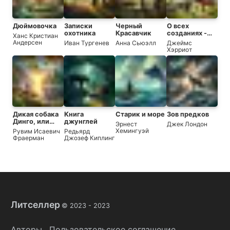
Дюймовочка
Записки
Черный
О всех
охотника
Красавчик
созданиях -
Ханс Кристиан
больших и
Андерсен
Иван Тургенев
Анна Сьюэлл
Джеймс
малых
Хэрриот
Дикая собака
Книга
Старик и море
Зов предков
Динго, или
джунглей
Эрнест
Джек Лондон
Повесть о
Хемингуэй
Рувим Исаевич
Редьярд
первой любви
Фраерман
Джозеф Киплинг
Литселлер
© 2023 -
2023
Авторы
Пользовательское соглашение