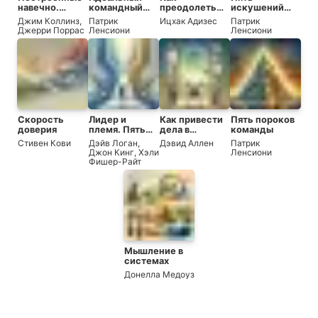
навечно.
командный
преодолеть
искушений
Успех
игрок
кризисы
руководителя
Джим Коллинз
,
Патрик
Ицхак Адизес
Патрик
компаний,
менеджмента
Джерри Поррас
Ленсиони
Ленсиони
обладающих
видением
Скорость
Лидер и
Как привести
Пять пороков
доверия
племя. Пять
дела в
команды
уровней
порядок.
Стивен Кови
Дэйв Логан
,
Дэвид Аллен
Патрик
корпоративной
Искусство
Джон Кинг
,
Хэли
Ленсиони
культуры
продуктивности
Фишер-Райт
без стресса
Мышление в
системах
Донелла Медоуз