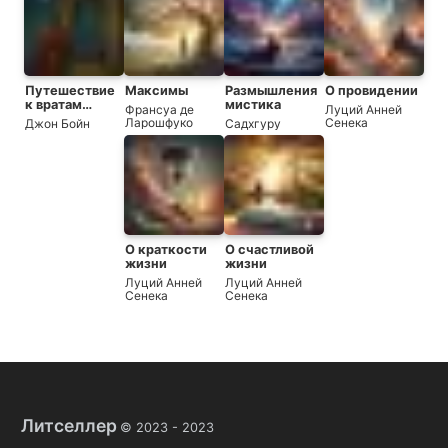
Путешествие
Максимы
Размышления
О провидении
к вратам
мистика
Франсуа де
Луций Анней
мудрости
Ларошфуко
Сенека
Джон Бойн
Садхгуру
О краткости
О счастливой
жизни
жизни
Луций Анней
Луций Анней
Сенека
Сенека
Литселлер
© 2023 -
2023