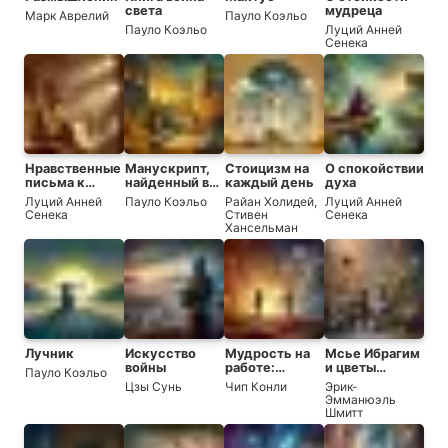
света
мудреца
Марк Аврелий
Пауло Коэльо
Пауло Коэльо
Луций Анней
Сенека
Нравственные
Манускрипт,
Стоицизм на
О спокойствии
письма к
найденный в
каждый день
духа
Луцилию
Акко
Луций Анней
Пауло Коэльо
Райан Холидей
,
Луций Анней
Сенека
Стивен
Сенека
Хансельман
Лучник
Искусство
Мудрость на
Мсье Ибрагим
войны
работе:
и цветы
Пауло Коэльо
Создание
Корана
Цзы Сунь
Чип Конли
Эрик-
современного
Эмманюэль
старейшины
Шмитт