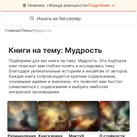
📘 Новинка: «Жажда реальности»
Подробнее →
Главная
Темы
Мудрость
/
/
Книги на тему
:
Мудрость
Подбираем для вас книги на тему:
Мудрость
. Эта подборка
книг поможет вам глубже понять и исследовать тему
благодаря увлекательным историям и инсайтам от авторов.
Каждая книга сопровождается кратким содержанием,
основными идеями и анализом, что позволит вам быстро
ознакомиться с содержанием и выбрать наиболее
интересное произведение.
Размышления
Книга воина
Мактуб
О стойкости