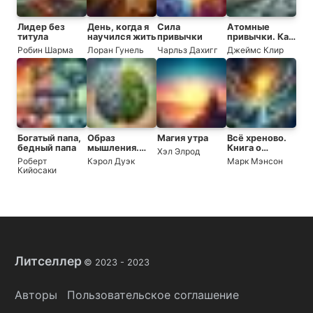
Лидер без
День, когда я
Сила
Атомные
титула
научился жить
привычки
привычки. Как
приобрести
Робин Шарма
Лоран Гунель
Чарльз Дахигг
Джеймс Клир
хорошие
привычки и
избавиться от
плохих
Богатый папа,
Образ
Магия утра
Всё хреново.
бедный папа
мышления.
Книга о
Хэл Элрод
Новая
надежде
Роберт
Кэрол Дуэк
Марк Мэнсон
психология
Кийосаки
успеха. Как
научиться
использовать
свой
потенциал
Литселлер
© 2023 -
2023
Авторы
Пользовательское соглашение