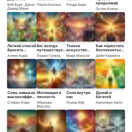
продолжай
Боб Бург
,
Джон
Пауло Коэльо
Ронда Берн
Дэвид Манн
Остин Клеон
Легкий способ
Бог всегда
Тонкое
Как перестать
бросить
путешествует
искусство
беспокоиться
курить
инкогнито
пофигизма
и начать жить
Аллен Карр
Лоран Гунель
Марк Мэнсон
Дейл Карнеги
Семь навыков
Мотивация и
Сила внутри
Думай и
высокоэффективных
личность
нас
богатей
людей
Стивен Кови
Абрахам
Луиза Хей
Наполеон Хилл
Маслоу