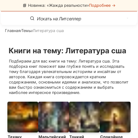
📘 Новинка: «Жажда реальности»
Подробнее →
Главная
Темы
Литература сша
/
/
Книги на тему
:
Литература сша
Подбираем для вас книги на тему:
Литература сша
. Эта
подборка книг поможет вам глубже понять и исследовать
тему благодаря увлекательным историям и инсайтам от
авторов. Каждая книга сопровождается кратким
содержанием, основными идеями и анализом, что позволит
вам быстро ознакомиться с содержанием и выбрать
наиболее интересное произведение.
Техану
Мальтийский
Тонкий
Спокойное