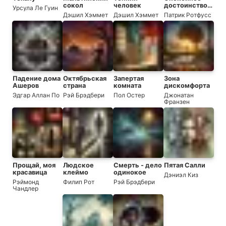
сокол
человек
достоинство
Урсула Ле Гуин
безмолвия
Дэшил Хэммет
Дэшил Хэммет
Патрик Ротфусс
Падение дома
Октябрьская
Запертая
Зона
Ашеров
страна
комната
дискомфорта
Эдгар Аллан По
Рэй Брэдбери
Пол Остер
Джонатан
Франзен
Прощай, моя
Людское
Смерть - дело
Пятая Салли
красавица
клеймо
одинокое
Дэниэл Киз
Рэймонд
Филип Рот
Рэй Брэдбери
Чандлер