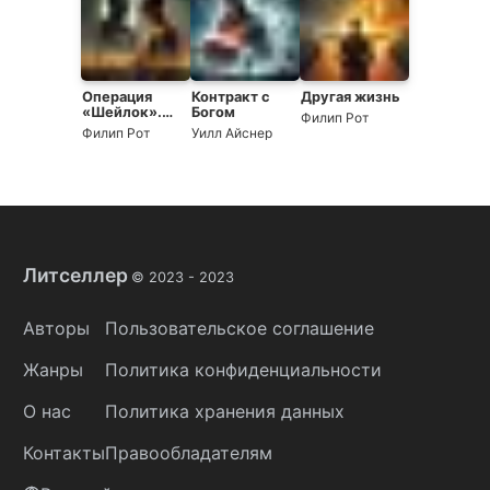
Операция
Контракт с
Другая жизнь
«Шейлок».
Богом
Филип Рот
Признание
Филип Рот
Уилл Айснер
Литселлер
© 2023 -
2023
Авторы
Пользовательское соглашение
Жанры
Политика конфиденциальности
О нас
Политика хранения данных
Контакты
Правообладателям