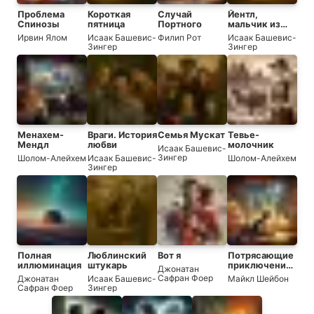
Проблема
Короткая
Случай
Йентл,
Спинозы
пятница
Портного
мальчик из
Ешивы
Ирвин Ялом
Исаак Башевис-
Филип Рот
Исаак Башевис-
Зингер
Зингер
Менахем-
Враги. История
Семья Мускат
Тевье-
Мендл
любви
молочник
Исаак Башевис-
Зингер
Шолом-Алейхем
Исаак Башевис-
Шолом-Алейхем
Зингер
Полная
Люблинский
Вот я
Потрясающие
иллюминация
штукарь
приключения
Джонатан
Кавалера &
Сафран Фоер
Джонатан
Исаак Башевис-
Майкл Шейбон
Клея
Сафран Фоер
Зингер