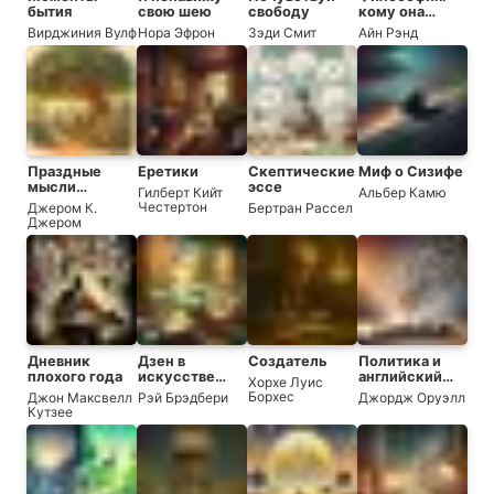
бытия
свою шею
свободу
кому она
нужна
Вирджиния Вулф
Нора Эфрон
Зэди Смит
Айн Рэнд
Праздные
Еретики
Скептические
Миф о Сизифе
мысли
эссе
Гилберт Кийт
Альбер Камю
праздного
Честертон
Джером К.
Бертран Рассел
человека
Джером
Дневник
Дзен в
Создатель
Политика и
плохого года
искусстве
английский
Хорхе Луис
написания
язык
Борхес
Джон Максвелл
Рэй Брэдбери
Джордж Оруэлл
книг
Кутзее