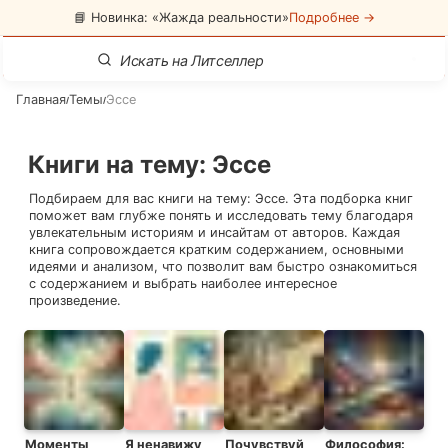
📘 Новинка: «Жажда реальности»
Подробнее →
Главная
Темы
Эссе
/
/
Книги на тему
:
Эссе
Подбираем для вас книги на тему:
Эссе
. Эта подборка книг
поможет вам глубже понять и исследовать тему благодаря
увлекательным историям и инсайтам от авторов. Каждая
книга сопровождается кратким содержанием, основными
идеями и анализом, что позволит вам быстро ознакомиться
с содержанием и выбрать наиболее интересное
произведение.
Моменты
Я ненавижу
Почувствуй
Философия: