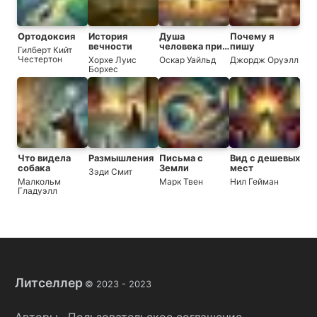
Ортодоксия
История
Душа
Почему я
вечности
человека при
пишу
Гилберт Кийт
социализме
Честертон
Хорхе Луис
Оскар Уайльд
Джордж Оруэлл
Борхес
Что видела
Размышления
Письма с
Вид с дешевых
собака
Земли
мест
Зэди Смит
Малкольм
Марк Твен
Нил Гейман
Гладуэлл
Литселлер
© 2023 -
2023