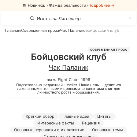
📘 Новинка: «Жажда реальности»
Подробнее →
Главная
Современная проза
Чак Паланик
Бойцовский клуб
/
/
/
СОВРЕМЕННАЯ ПРОЗА
Бойцовский клуб
Чак Паланик
англ
.
Fight Club
·
1996
Подготовлено
редакцией Litseller.
Наша цель — делиться
лаконичными, точными и ценными конспектами книг для
личностного роста и образования.
Краткий обзор
Главные идеи
Цитаты
Интересные факты
Рецензия
Основные персонажи и их развитие
Основные темы
Структура и организация