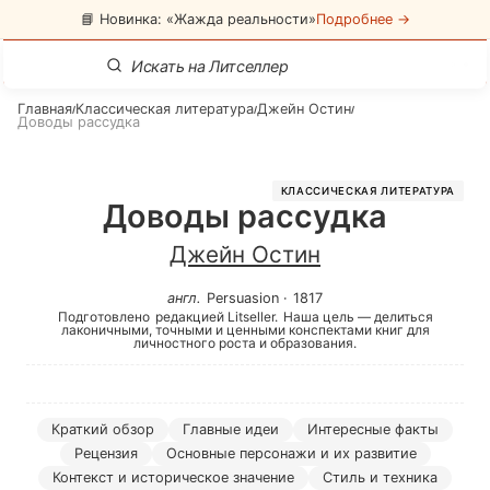
📘 Новинка: «Жажда реальности»
Подробнее →
Главная
Классическая литература
Джейн Остин
/
/
/
Доводы рассудка
КЛАССИЧЕСКАЯ ЛИТЕРАТУРА
Доводы рассудка
Джейн Остин
англ
.
Persuasion
·
1817
Подготовлено
редакцией Litseller.
Наша цель — делиться
лаконичными, точными и ценными конспектами книг для
личностного роста и образования.
Краткий обзор
Главные идеи
Интересные факты
Рецензия
Основные персонажи и их развитие
Контекст и историческое значение
Стиль и техника